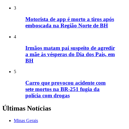
3
Motorista de app é morto a tiros após
emboscada na Região Norte de BH
4
Irmãos matam pai suspeito de agredir
a mãe às vésperas do Dia dos Pais, em
BH
5
Carro que provocou acidente com
sete mortos na BR-251 fugia da
polícia com drogas
Últimas Notícias
Minas Gerais