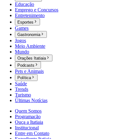
Educação
Emprego e Concursos
Entretenimento
Esportes
Games
Gastronomia
Jogos
Meio Ambiente
Mundo
Orações Itatiaia
Podcasts
Pets e Animais
Política
Saúde
Trends
Turismo
Últimas Notícias
Quem Somos
Programação
Ouça a Itatiaia
Institucional
Entre em Contato
Expediente Itatiaia