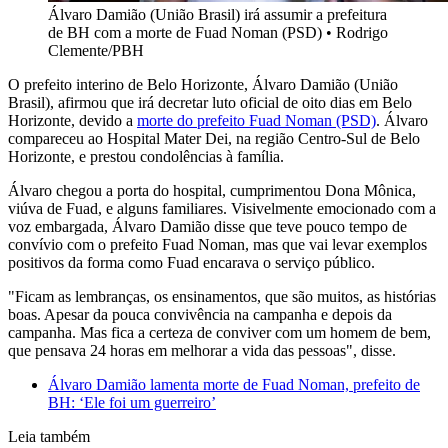
Álvaro Damião (União Brasil) irá assumir a prefeitura
de BH com a morte de Fuad Noman (PSD)
•
Rodrigo
Clemente/PBH
O prefeito interino de Belo Horizonte, Álvaro Damião (União
Brasil), afirmou que irá decretar luto oficial de oito dias em Belo
Horizonte, devido a
morte do prefeito Fuad Noman (PSD)
. Álvaro
compareceu ao Hospital Mater Dei, na região Centro-Sul de Belo
Horizonte, e prestou condolências à família.
Álvaro chegou a porta do hospital, cumprimentou Dona Mônica,
viúva de Fuad, e alguns familiares. Visivelmente emocionado com a
voz embargada, Álvaro Damião disse que teve pouco tempo de
convívio com o prefeito Fuad Noman, mas que vai levar exemplos
positivos da forma como Fuad encarava o serviço público.
"Ficam as lembranças, os ensinamentos, que são muitos, as histórias
boas. Apesar da pouca convivência na campanha e depois da
campanha. Mas fica a certeza de conviver com um homem de bem,
que pensava 24 horas em melhorar a vida das pessoas", disse.
Álvaro Damião lamenta morte de Fuad Noman, prefeito de
BH: ‘Ele foi um guerreiro’
Leia também