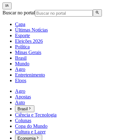
Buscar no portal
Capa
Últimas Notícias
Esporte
Eleições 2026
Política
Minas Gerais
Brasil
Mundo
Agro
Entretenimento
Eloos
Agro
Apostas
Auto
Brasil
Ciência e Tecnologia
Colunas
Copa do Mundo
Cultura e Lazer
Economia