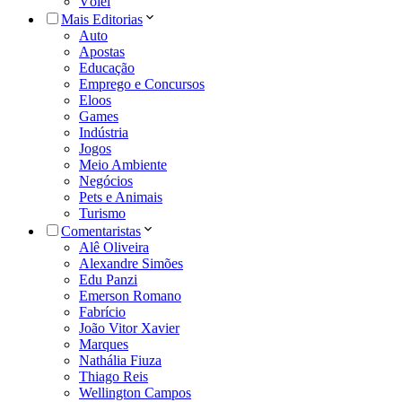
Vôlei
Mais Editorias
Auto
Apostas
Educação
Emprego e Concursos
Eloos
Games
Indústria
Jogos
Meio Ambiente
Negócios
Pets e Animais
Turismo
Comentaristas
Alê Oliveira
Alexandre Simões
Edu Panzi
Emerson Romano
Fabrício
João Vitor Xavier
Marques
Nathália Fiuza
Thiago Reis
Wellington Campos