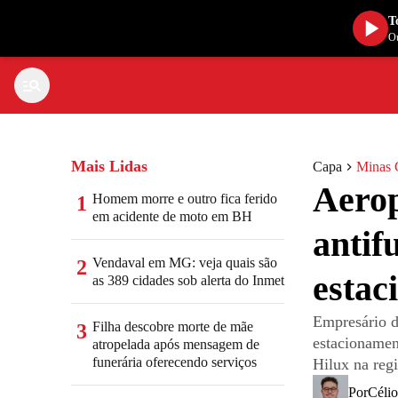
T
Ou
Mais Lidas
Capa
Minas 
Aerop
Homem morre e outro fica ferido
1
em acidente de moto em BH
antif
Vendaval em MG: veja quais são
2
estac
as 389 cidades sob alerta do Inmet
Empresário d
Filha descobre morte de mãe
3
estacionament
atropelada após mensagem de
funerária oferecendo serviços
Hilux na reg
Por
Célio