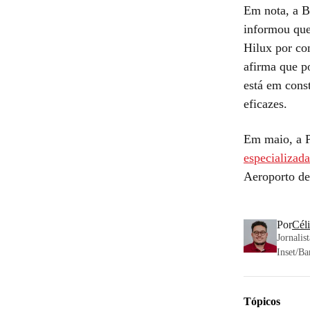
Em nota, a B
informou que
Hilux por co
afirma que po
está em cons
eficazes.
Em maio, a P
especializad
Aeroporto de
Por
Cél
Jornali
Inset/Ba
Tópicos