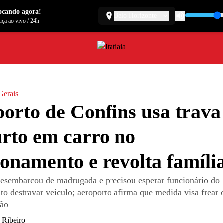
ocando agora!
Belo Horizonte
ça ao vivo
/
24h
Gerais
orto de Confins usa trava
urto em carro no
ionamento e revolta famíli
esembarcou de madrugada e precisou esperar funcionário do
o destravar veículo; aeroporto afirma que medida visa frear o
ião
 Ribeiro