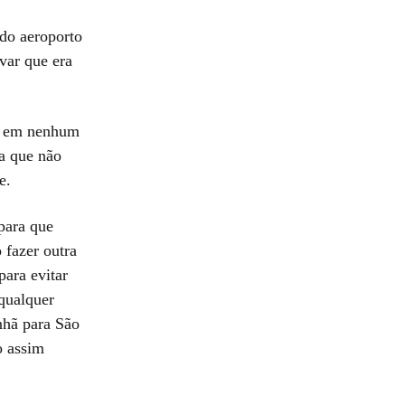
 do aeroporto
ovar que era
ue em nenhum
ma que não
e.
para que
 fazer outra
para evitar
 qualquer
nhã para São
o assim