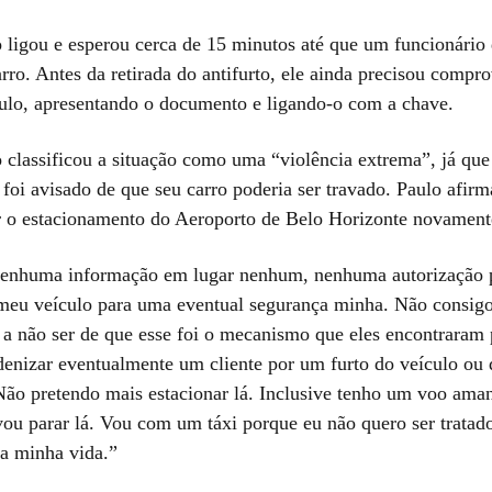
 ligou e esperou cerca de 15 minutos até que um funcionário
arro. Antes da retirada do antifurto, ele ainda precisou compr
ulo, apresentando o documento e ligando-o com a chave.
 classificou a situação como uma “violência extrema”, já q
foi avisado de que seu carro poderia ser travado. Paulo afir
r o estacionamento do Aeroporto de Belo Horizonte novament
nenhuma informação em lugar nenhum, nenhuma autorização 
meu veículo para uma eventual segurança minha. Não consigo
 a não ser de que esse foi o mecanismo que eles encontraram 
ndenizar eventualmente um cliente por um furto do veículo ou
 Não pretendo mais estacionar lá. Inclusive tenho um voo ama
vou parar lá. Vou com um táxi porque eu não quero ser tratad
a minha vida.”