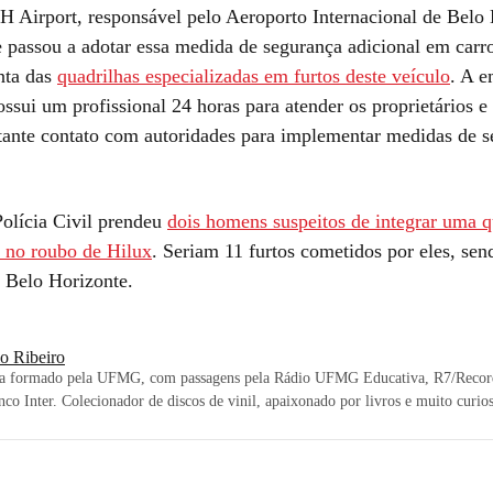
H Airport, responsável pelo Aeroporto Internacional de Belo 
 passou a adotar essa medida de segurança adicional em car
nta das
quadrilhas especializadas em furtos deste veículo
. A 
ssui um profissional 24 horas para atender os proprietários e
tante contato com autoridades para implementar medidas de 
olícia Civil prendeu
dois homens suspeitos de integrar uma q
a no roubo de Hilux
. Seriam 11 furtos cometidos por eles, sen
 Belo Horizonte.
io Ribeiro
sta formado pela UFMG, com passagens pela Rádio UFMG Educativa, R7/Record
nco Inter. Colecionador de discos de vinil, apaixonado por livros e muito curio