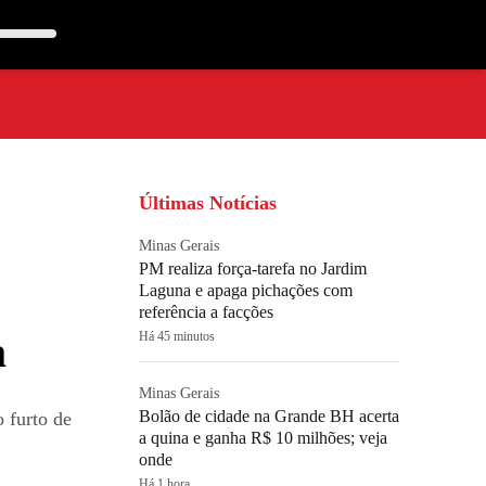
Últimas Notícias
Minas Gerais
PM realiza força-tarefa no Jardim
Laguna e apaga pichações com
referência a facções
a
Há 45 minutos
Minas Gerais
Bolão de cidade na Grande BH acerta
 furto de
a quina e ganha R$ 10 milhões; veja
onde
Há 1 hora