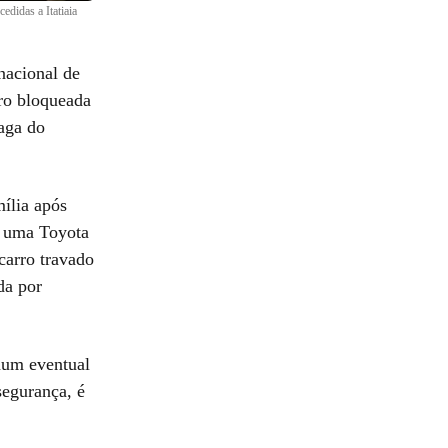
edidas a Itatiaia
nacional de
rro bloqueada
aga do
ília após
, uma Toyota
carro travado
da por
num eventual
segurança, é