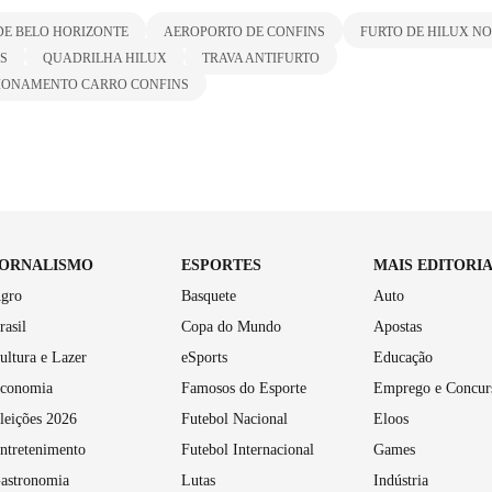
DE BELO HORIZONTE
AEROPORTO DE CONFINS
FURTO DE HILUX N
S
QUADRILHA HILUX
TRAVA ANTIFURTO
CIONAMENTO CARRO CONFINS
JORNALISMO
ESPORTES
MAIS EDITORI
gro
Basquete
Auto
rasil
Copa do Mundo
Apostas
ultura e Lazer
eSports
Educação
conomia
Famosos do Esporte
Emprego e Concur
leições 2026
Futebol Nacional
Eloos
ntretenimento
Futebol Internacional
Games
astronomia
Lutas
Indústria