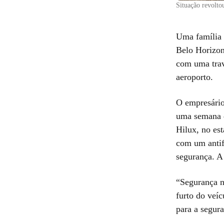
Situação revolto
Uma família 
Belo Horizon
com uma trav
aeroporto.
O empresário
uma semana d
Hilux, no es
com um antif
segurança. A
“Segurança n
furto do veí
para a segura