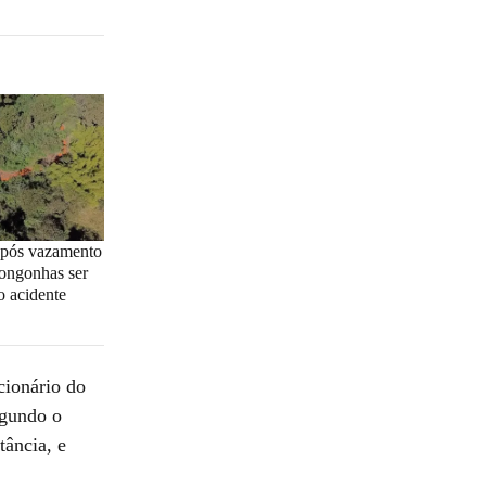
após vazamento
ongonhas ser
o acidente
cionário do
egundo o
tância, e