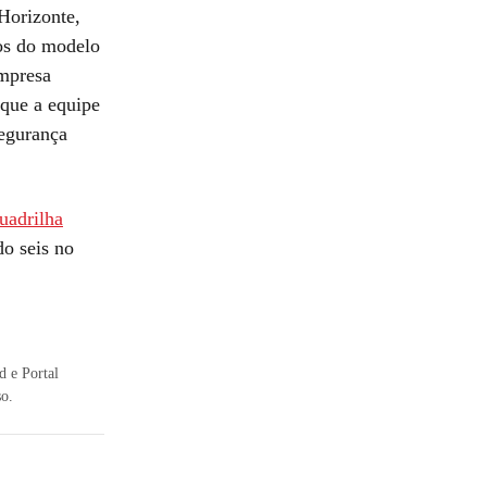
Horizonte,
ros do modelo
empresa
 que a equipe
segurança
uadrilha
do seis no
 e Portal
so.