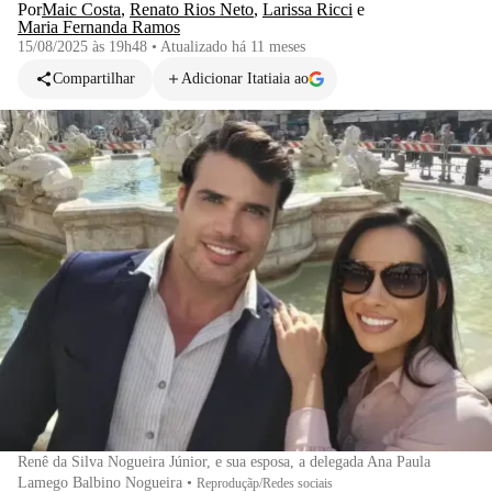
Por
Maic Costa
,
Renato Rios Neto
,
Larissa Ricci
e
Maria Fernanda Ramos
15/08/2025 às 19h48
•
Atualizado
há 11 meses
Compartilhar
Adicionar Itatiaia ao
Renê da Silva Nogueira Júnior, e sua esposa, a delegada Ana Paula
Lamego Balbino Nogueira
•
Reproduçãp/Redes sociais