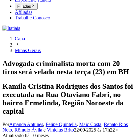
Filiadas
Afiliadas
Trabalhe Conosco
Capa
Minas Gerais
Advogada criminalista morta com 20
tiros será velada nesta terça (23) em BH
Kamila Cristina Rodrigues dos Santos foi
executada na Rua Otaviano Fabri, no
bairro Ermelinda, Região Noroeste da
capital
Por
Amanda Antunes
,
Felipe Quintella
,
Maic Costa
,
Renato Rios
Neto
,
Rômulo Ávila
e
Vinícius Brito
22/09/2025 às 17h22
•
Atualizado
há 10 meses