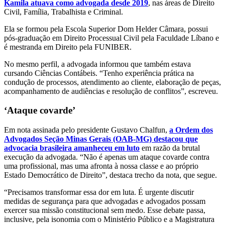
Kamila atuava como advogada desde 2019
, nas áreas de Direito
Civil, Família, Trabalhista e Criminal.
Ela se formou pela Escola Superior Dom Helder Câmara, possui
pós-graduação em Direito Processual Civil pela Faculdade Líbano e
é mestranda em Direito pela FUNIBER.
No mesmo perfil, a advogada informou que também estava
cursando Ciências Contábeis. “Tenho experiência prática na
condução de processos, atendimento ao cliente, elaboração de peças,
acompanhamento de audiências e resolução de conflitos”, escreveu.
‘Ataque covarde’
Em nota assinada pelo presidente Gustavo Chalfun,
a Ordem dos
Advogados Seção Minas Gerais (OAB-MG) destacou que
advocacia brasileira amanheceu em luto
em razão da brutal
execução da advogada. “Não é apenas um ataque covarde contra
uma profissional, mas uma afronta à nossa classe e ao próprio
Estado Democrático de Direito”, destaca trecho da nota, que segue.
“Precisamos transformar essa dor em luta. É urgente discutir
medidas de segurança para que advogadas e advogados possam
exercer sua missão constitucional sem medo. Esse debate passa,
inclusive, pela isonomia com o Ministério Público e a Magistratura