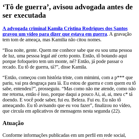
‘Tô de guerra’, avisou advogada antes de
ser executada
A advogada criminal Kamila Cristina Rodrigues dos Santos
gravou um vídeo para dizer que estava em guerra
. A gravação
tem tom de ameaça, mas Kamilia não citou nomes.
“Boa noite, gente. Quem me conhece sabe que eu sou uma pessoa
de luz, uma pessoa legal até certo ponto. Então, tô botando aqui
porque fofoqueiro tem um monte, né? Então, já pode passar o
recado. Eu tô de guerra, tá?”, disse Kamila.
“Então, começou com história triste, com mimimi, com a p*** que
pariu, vai pra desgraça para lá. Eu estou de guerra e com quem eu tô
sabe, entendeu?”, prosseguiu. “Mas como não me atende, como não
me retorna, então é isso, porque daqui a pouco Ai, ai, ai, meu c* tá
doendo. E você pode saber, fui eu. Beleza. Fui eu. Eu não tô
ameaçando. Eu tô avisando que eu vou fazer”, finalizou no vídeo,
que circula em aplicativos de mensagens nesta segunda (22).
Atuação
Conforme informações publicadas em um perfil em rede social,