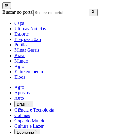
Buscar no portal
Capa
Últimas Notícias
Esporte
Eleições 2026
Política
Minas Gerais
Brasil
Mundo
Agro
Entretenimento
Eloos
Agro
Apostas
Auto
Brasil
Ciência e Tecnologia
Colunas
Copa do Mundo
Cultura e Lazer
Economia