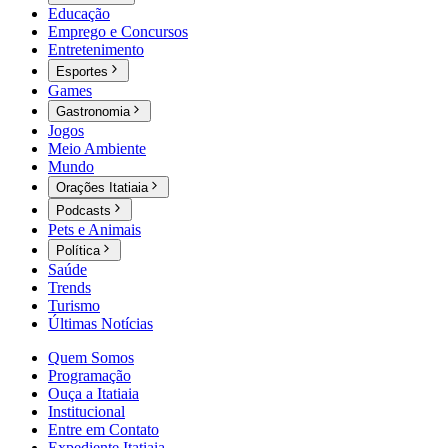
Educação
Emprego e Concursos
Entretenimento
Esportes
Games
Gastronomia
Jogos
Meio Ambiente
Mundo
Orações Itatiaia
Podcasts
Pets e Animais
Política
Saúde
Trends
Turismo
Últimas Notícias
Quem Somos
Programação
Ouça a Itatiaia
Institucional
Entre em Contato
Expediente Itatiaia