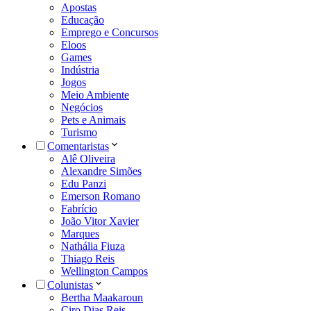
Apostas
Educação
Emprego e Concursos
Eloos
Games
Indústria
Jogos
Meio Ambiente
Negócios
Pets e Animais
Turismo
Comentaristas
Alê Oliveira
Alexandre Simões
Edu Panzi
Emerson Romano
Fabrício
João Vitor Xavier
Marques
Nathália Fiuza
Thiago Reis
Wellington Campos
Colunistas
Bertha Maakaroun
Ciro Dias Reis