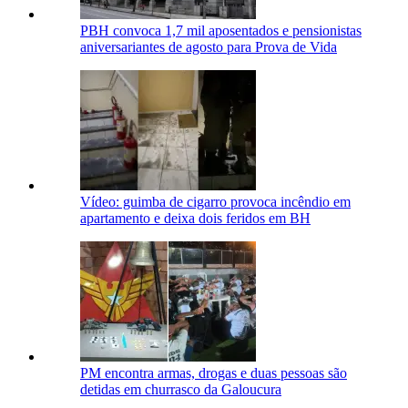
PBH convoca 1,7 mil aposentados e pensionistas
aniversariantes de agosto para Prova de Vida
Vídeo: guimba de cigarro provoca incêndio em
apartamento e deixa dois feridos em BH
PM encontra armas, drogas e duas pessoas são
detidas em churrasco da Galoucura