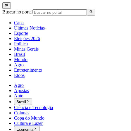
Buscar no portal
Capa
Últimas Notícias
Esporte
Eleições 2026
Política
Minas Gerais
Brasil
Mundo
Agro
Entretenimento
Eloos
Agro
Apostas
Auto
Brasil
Ciência e Tecnologia
Colunas
Copa do Mundo
Cultura e Lazer
Economia