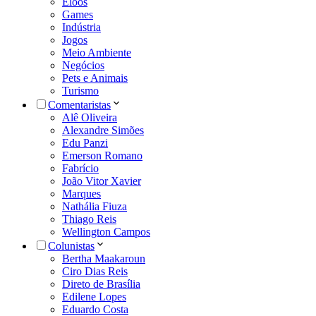
Eloos
Games
Indústria
Jogos
Meio Ambiente
Negócios
Pets e Animais
Turismo
Comentaristas
Alê Oliveira
Alexandre Simões
Edu Panzi
Emerson Romano
Fabrício
João Vitor Xavier
Marques
Nathália Fiuza
Thiago Reis
Wellington Campos
Colunistas
Bertha Maakaroun
Ciro Dias Reis
Direto de Brasília
Edilene Lopes
Eduardo Costa