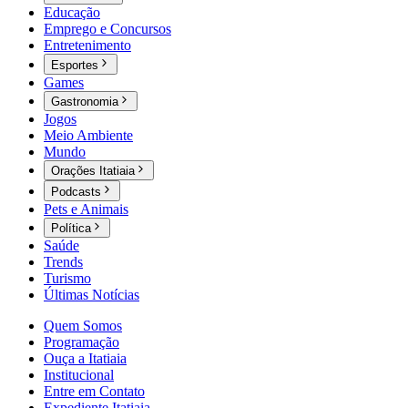
Educação
Emprego e Concursos
Entretenimento
Esportes
Games
Gastronomia
Jogos
Meio Ambiente
Mundo
Orações Itatiaia
Podcasts
Pets e Animais
Política
Saúde
Trends
Turismo
Últimas Notícias
Quem Somos
Programação
Ouça a Itatiaia
Institucional
Entre em Contato
Expediente Itatiaia