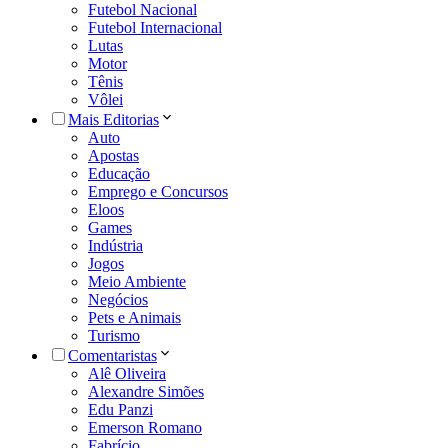
Futebol Nacional
Futebol Internacional
Lutas
Motor
Tênis
Vôlei
Mais Editorias
Auto
Apostas
Educação
Emprego e Concursos
Eloos
Games
Indústria
Jogos
Meio Ambiente
Negócios
Pets e Animais
Turismo
Comentaristas
Alê Oliveira
Alexandre Simões
Edu Panzi
Emerson Romano
Fabrício