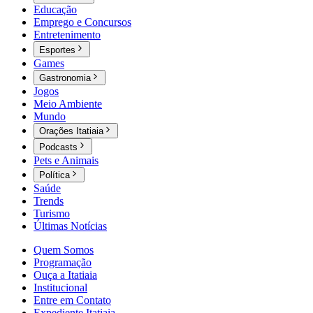
Educação
Emprego e Concursos
Entretenimento
Esportes
Games
Gastronomia
Jogos
Meio Ambiente
Mundo
Orações Itatiaia
Podcasts
Pets e Animais
Política
Saúde
Trends
Turismo
Últimas Notícias
Quem Somos
Programação
Ouça a Itatiaia
Institucional
Entre em Contato
Expediente Itatiaia