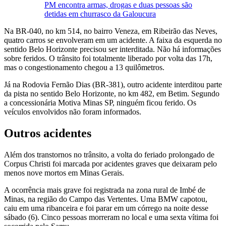
PM encontra armas, drogas e duas pessoas são
detidas em churrasco da Galoucura
Na BR-040, no km 514, no bairro Veneza, em Ribeirão das Neves,
quatro carros se envolveram em um acidente. A faixa da esquerda no
sentido Belo Horizonte precisou ser interditada. Não há informações
sobre feridos. O trânsito foi totalmente liberado por volta das 17h,
mas o congestionamento chegou a 13 quilômetros.
Já na Rodovia Fernão Dias (BR-381), outro acidente interditou parte
da pista no sentido Belo Horizonte, no km 482, em Betim. Segundo
a concessionária Motiva Minas SP, ninguém ficou ferido. Os
veículos envolvidos não foram informados.
Outros acidentes
Além dos transtornos no trânsito, a volta do feriado prolongado de
Corpus Christi foi marcada por acidentes graves que deixaram pelo
menos nove mortos em Minas Gerais.
A ocorrência mais grave foi registrada na zona rural de Imbé de
Minas, na região do Campo das Vertentes. Uma BMW capotou,
caiu em uma ribanceira e foi parar em um córrego na noite desse
sábado (6). Cinco pessoas morreram no local e uma sexta vítima foi