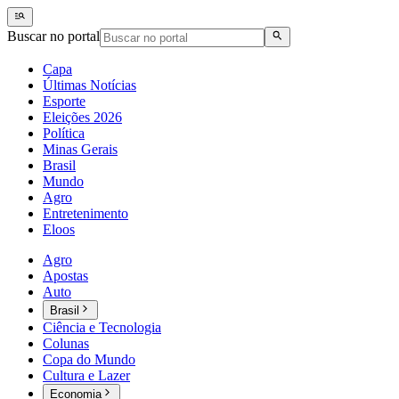
Buscar no portal
Capa
Últimas Notícias
Esporte
Eleições 2026
Política
Minas Gerais
Brasil
Mundo
Agro
Entretenimento
Eloos
Agro
Apostas
Auto
Brasil
Ciência e Tecnologia
Colunas
Copa do Mundo
Cultura e Lazer
Economia