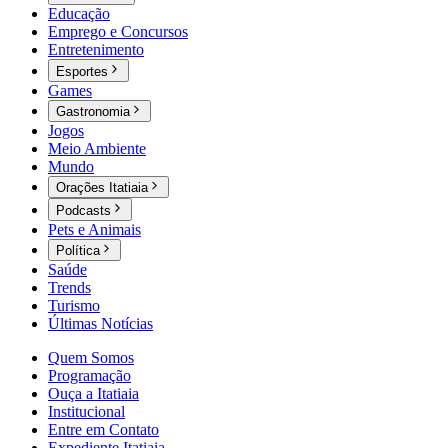
Educação
Emprego e Concursos
Entretenimento
Esportes
Games
Gastronomia
Jogos
Meio Ambiente
Mundo
Orações Itatiaia
Podcasts
Pets e Animais
Política
Saúde
Trends
Turismo
Últimas Notícias
Quem Somos
Programação
Ouça a Itatiaia
Institucional
Entre em Contato
Expediente Itatiaia