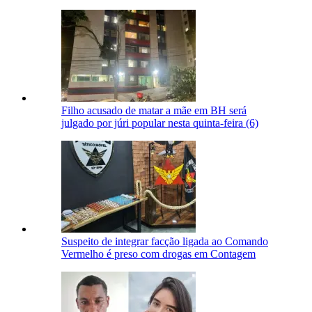
Filho acusado de matar a mãe em BH será
julgado por júri popular nesta quinta-feira (6)
Suspeito de integrar facção ligada ao Comando
Vermelho é preso com drogas em Contagem