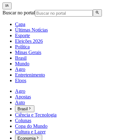
Buscar no portal
Capa
Últimas Notícias
Esporte
Eleições 2026
Política
Minas Gerais
Brasil
Mundo
Agro
Entretenimento
Eloos
Agro
Apostas
Auto
Brasil
Ciência e Tecnologia
Colunas
Copa do Mundo
Cultura e Lazer
Economia