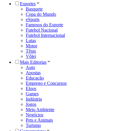
Esportes
Basquete
Copa do Mundo
eSports
Famosos do Esporte
Futebol Nacional
Futebol Internacional
Lutas
Motor
Tênis
Vôlei
Mais Editorias
Auto
Apostas
Educação
Emprego e Concursos
Eloos
Games
Indústria
Jogos
Meio Ambiente
Negócios
Pets e Animais
Turismo