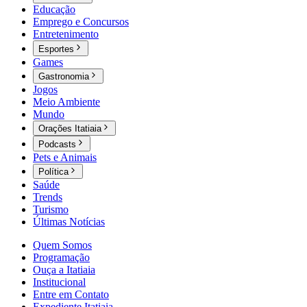
Educação
Emprego e Concursos
Entretenimento
Esportes
Games
Gastronomia
Jogos
Meio Ambiente
Mundo
Orações Itatiaia
Podcasts
Pets e Animais
Política
Saúde
Trends
Turismo
Últimas Notícias
Quem Somos
Programação
Ouça a Itatiaia
Institucional
Entre em Contato
Expediente Itatiaia