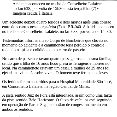
Acidente aconteceu no trecho de Conselheiro Lafaiete,
no km 638, por volta de 15h30 desta terça-feira (7)
•
Imagem cedida à Itatiaia
Um acidente deixou quatro feridos e dois mortos após uma colisão
entre dois carros nesta terça-feira (7) na BR-040. A batida aconteceu
no trecho de Conselheiro Lafaiete, no km 638, por volta de 15h30.
Testemunhas informaram ao Corpo de Bombeiros que chovia no
momento do acidente e a caminhonete teria perdido o controle
rodando na pista e colidido com o carro de passeio.
No carro de passeio estavam quatro passageiros da mesma família,
sendo que a filha de 16 anos ficou presa às ferragens e morreu no
local. Na caminhonete estavam um casal, a mulher de 29 anos foi
ejetada na via e não sobreviveu. O homem teve ferimentos leves.
Os feridos foram socorridos para o Hospital Maternidade São José,
em Conselheiro Lafaiete, na região Central de Minas.
A pista sentido Juiz de Fora está interditada, assim como uma faixa
da pista sentido Belo Horizonte. O fluxo de veículos está seguindo
em operação de Pare e Siga, com 4km de congestionamento em
ambos os sentidos.