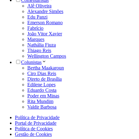
Comentaristas
Alê Oliveira
Alexandre Simões
Edu Panzi
Emerson Romano
Fabrício
João Vitor Xavier
Marques
Nathália Fiuza
Thiago Reis
Wellington Campos
Colunistas
Bertha Maakaroun
Ciro Dias Reis
Direto de Brasília
Edilene Lopes
Eduardo Costa
Poder em Minas
Rita Mundim
Valdir Barbosa
Política de Privacidade
Portal de Privacidade
Política de Cookies
Gestão de Cookies