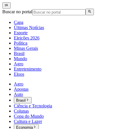
Buscar no portal
Capa
Últimas Notícias
Esporte
Eleições 2026
Política
Minas Gerais
Brasil
Mundo
Agro
Entretenimento
Eloos
Agro
Apostas
Auto
Brasil
Ciência e Tecnologia
Colunas
Copa do Mundo
Cultura e Lazer
Economia