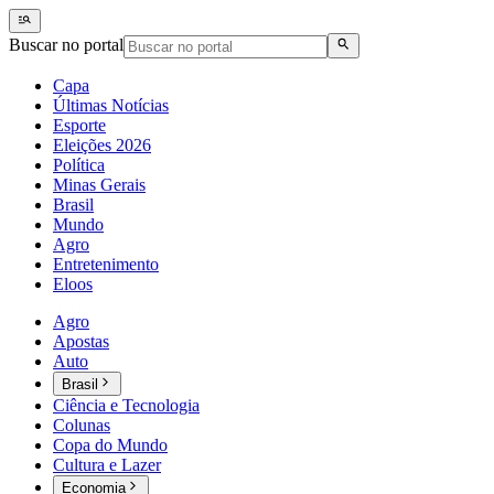
Buscar no portal
Capa
Últimas Notícias
Esporte
Eleições 2026
Política
Minas Gerais
Brasil
Mundo
Agro
Entretenimento
Eloos
Agro
Apostas
Auto
Brasil
Ciência e Tecnologia
Colunas
Copa do Mundo
Cultura e Lazer
Economia