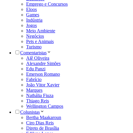
Emprego e Concursos
Eloos
Games
Indústria
Jogos
Meio Ambiente
Negócios
Pets e Animais
Turismo
Comentaristas
Alê Oliveira
Alexandre Simões
Edu Panzi
Emerson Romano
Fabrício
João Vitor Xavier
Marques
Nathália Fiuza
Thiago Reis
Wellington Campos
Colunistas
Bertha Maakaroun
Ciro Dias Reis
Direto de Brasília