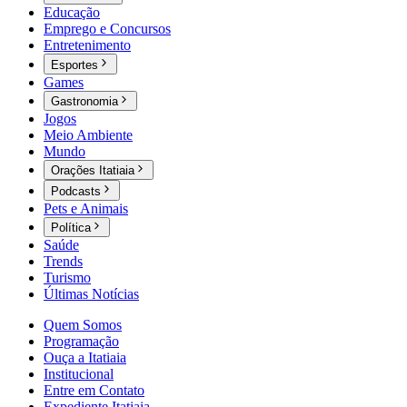
Educação
Emprego e Concursos
Entretenimento
Esportes
Games
Gastronomia
Jogos
Meio Ambiente
Mundo
Orações Itatiaia
Podcasts
Pets e Animais
Política
Saúde
Trends
Turismo
Últimas Notícias
Quem Somos
Programação
Ouça a Itatiaia
Institucional
Entre em Contato
Expediente Itatiaia