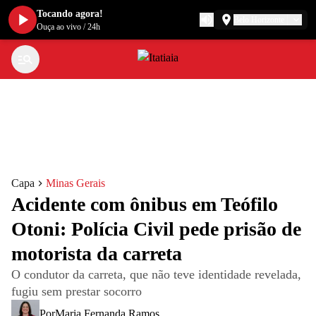
Tocando agora!
Belo Horizonte
Ouça ao vivo
/
24h
Capa
Minas Gerais
Acidente com ônibus em Teófilo
Otoni: Polícia Civil pede prisão de
motorista da carreta
O condutor da carreta, que não teve identidade revelada,
fugiu sem prestar socorro
Por
Maria Fernanda Ramos