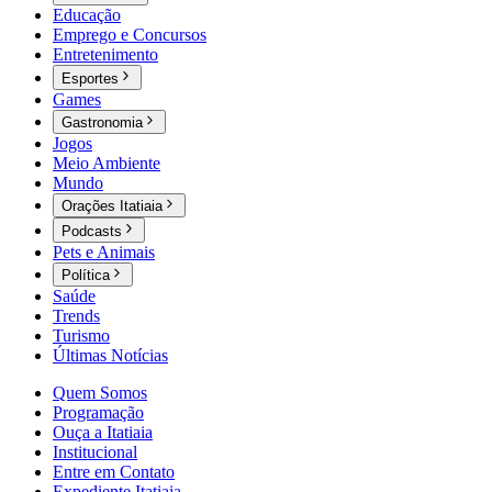
Educação
Emprego e Concursos
Entretenimento
Esportes
Games
Gastronomia
Jogos
Meio Ambiente
Mundo
Orações Itatiaia
Podcasts
Pets e Animais
Política
Saúde
Trends
Turismo
Últimas Notícias
Quem Somos
Programação
Ouça a Itatiaia
Institucional
Entre em Contato
Expediente Itatiaia