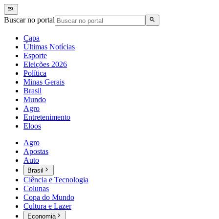
Buscar no portal
Capa
Últimas Notícias
Esporte
Eleições 2026
Política
Minas Gerais
Brasil
Mundo
Agro
Entretenimento
Eloos
Agro
Apostas
Auto
Brasil
Ciência e Tecnologia
Colunas
Copa do Mundo
Cultura e Lazer
Economia