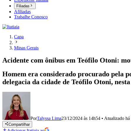
Filiadas
Afiliadas
Trabalhe Conosco
Capa
Minas Gerais
Acidente com ônibus em Teófilo Otoni: moto
Homem era considerado procurado pela po
delegacia da cidade de Teófilo Otoni, nesta
Por
Talyssa Lima
23/12/2024 às 14h54
•
Atualizado
há
Compartilhar
Adicionar Itatiaia ao