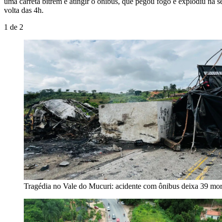
uma carreta bitrem e atingir o ônibus, que pegou fogo e explodiu na 
volta das 4h.
1
de
2
Tragédia no Vale do Mucuri: acidente com ônibus deixa 39 mo