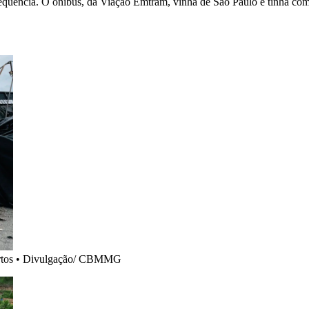
sequência. O ônibus, da Viação Emtram, vinha de São Paulo e tinha com
rtos
•
Divulgação/ CBMMG