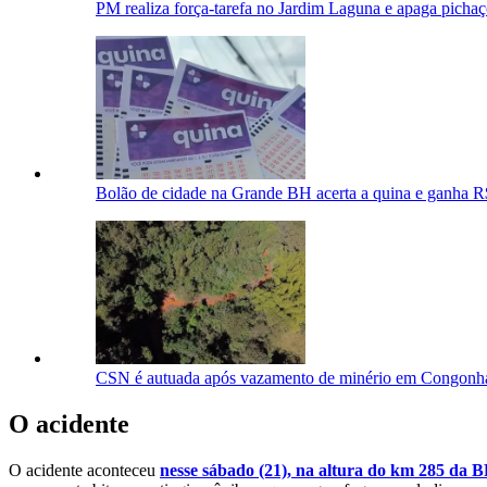
PM realiza força-tarefa no Jardim Laguna e apaga pichaç
Bolão de cidade na Grande BH acerta a quina e ganha R
CSN é autuada após vazamento de minério em Congonhas 
O acidente
O acidente aconteceu
nesse sábado (21), na altura do km 285 da 