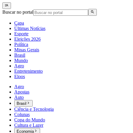
Buscar no portal
Capa
Últimas Notícias
Esporte
Eleições 2026
Política
Minas Gerais
Brasil
Mundo
Agro
Entretenimento
Eloos
Agro
Apostas
Auto
Brasil
Ciência e Tecnologia
Colunas
Copa do Mundo
Cultura e Lazer
Economia