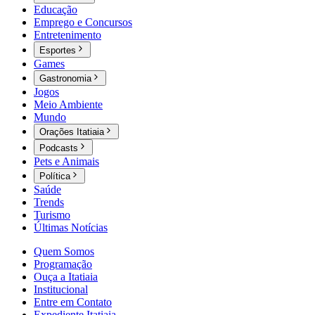
Educação
Emprego e Concursos
Entretenimento
Esportes
Games
Gastronomia
Jogos
Meio Ambiente
Mundo
Orações Itatiaia
Podcasts
Pets e Animais
Política
Saúde
Trends
Turismo
Últimas Notícias
Quem Somos
Programação
Ouça a Itatiaia
Institucional
Entre em Contato
Expediente Itatiaia