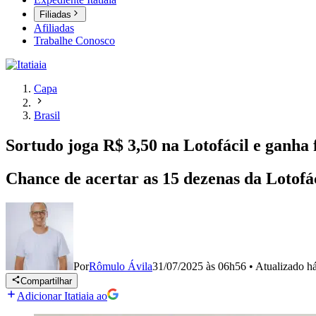
Filiadas
Afiliadas
Trabalhe Conosco
Capa
Brasil
Sortudo joga R$ 3,50 na Lotofácil e ganha 
Chance de acertar as 15 dezenas da Lotofá
Por
Rômulo Ávila
31/07/2025 às 06h56
•
Atualizado
h
Compartilhar
Adicionar Itatiaia ao