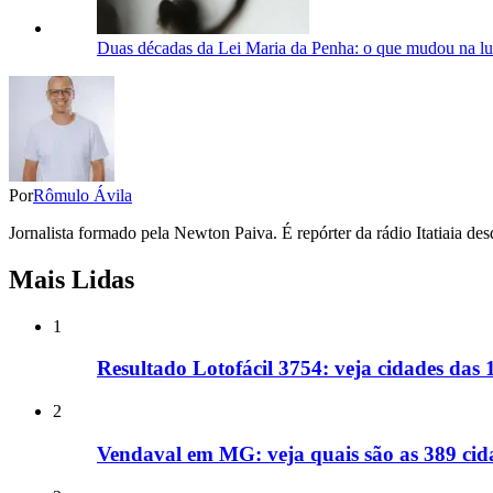
Duas décadas da Lei Maria da Penha: o que mudou na luta
Por
Rômulo Ávila
Jornalista formado pela Newton Paiva. É repórter da rádio Itatiaia d
Mais Lidas
1
Resultado Lotofácil 3754: veja cidades das
2
Vendaval em MG: veja quais são as 389 cida