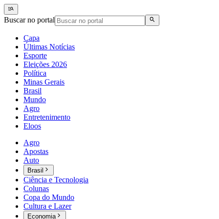
Buscar no portal
Capa
Últimas Notícias
Esporte
Eleições 2026
Política
Minas Gerais
Brasil
Mundo
Agro
Entretenimento
Eloos
Agro
Apostas
Auto
Brasil
Ciência e Tecnologia
Colunas
Copa do Mundo
Cultura e Lazer
Economia