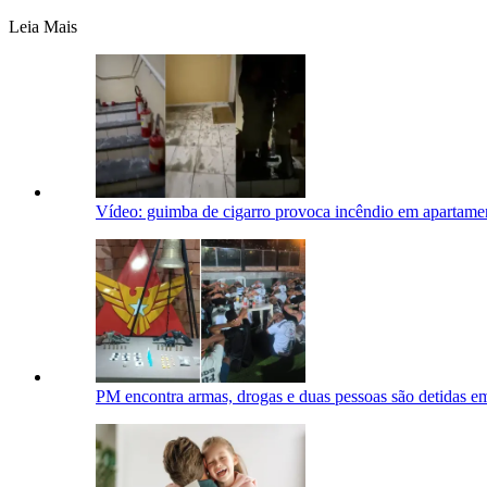
Leia Mais
Vídeo: guimba de cigarro provoca incêndio em apartame
PM encontra armas, drogas e duas pessoas são detidas e