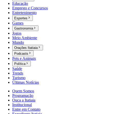
Educação
Emprego e Concursos
Entretenimento
Esportes
Games
Gastronomia
Jogos
Meio Ambiente
Mundo
Orações Itatiaia
Podcasts
Pets e Animais
Política
Saúde
Trends
Turismo
Últimas Notícias
Quem Somos
Programação
Ouça a Itatiaia
Institucional
Entre em Contato
Expediente Itatiaia