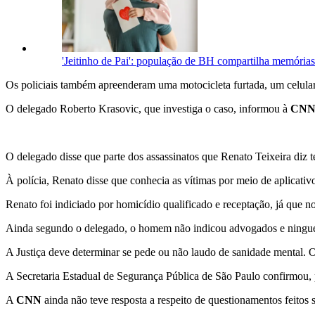
'Jeitinho de Pai': população de BH compartilha memórias 
Os policiais também apreenderam uma motocicleta furtada, um celular
O delegado Roberto Krasovic, que investiga o caso, informou à
CN
O delegado disse que parte dos assassinatos que Renato Teixeira diz t
À polícia, Renato disse que conhecia as vítimas por meio de aplicati
Renato foi indiciado por homicídio qualificado e receptação, já que
Ainda segundo o delegado, o homem não indicou advogados e ninguém
A Justiça deve determinar se pede ou não laudo de sanidade mental. O
A Secretaria Estadual de Segurança Pública de São Paulo confirmou,
A
CNN
ainda não teve resposta a respeito de questionamentos feitos