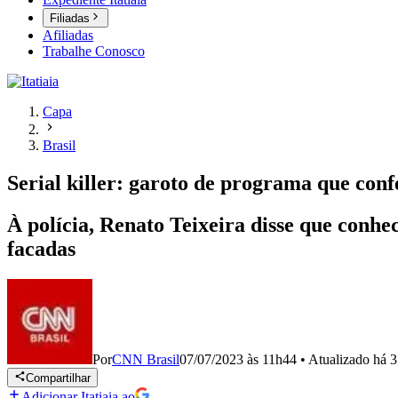
Filiadas
Afiliadas
Trabalhe Conosco
Capa
Brasil
Serial killer: garoto de programa que conf
À polícia, Renato Teixeira disse que conhe
facadas
Por
CNN Brasil
07/07/2023 às 11h44
•
Atualizado
há 3
Compartilhar
Adicionar Itatiaia ao