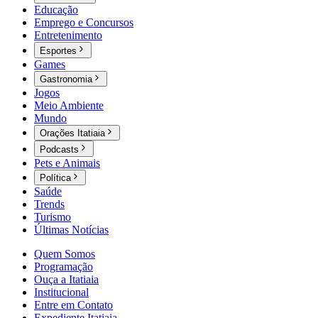
Educação
Emprego e Concursos
Entretenimento
Esportes
Games
Gastronomia
Jogos
Meio Ambiente
Mundo
Orações Itatiaia
Podcasts
Pets e Animais
Política
Saúde
Trends
Turismo
Últimas Notícias
Quem Somos
Programação
Ouça a Itatiaia
Institucional
Entre em Contato
Expediente Itatiaia