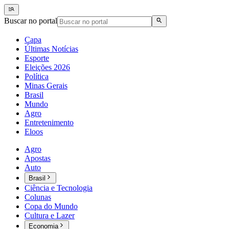
Buscar no portal
Capa
Últimas Notícias
Esporte
Eleições 2026
Política
Minas Gerais
Brasil
Mundo
Agro
Entretenimento
Eloos
Agro
Apostas
Auto
Brasil
Ciência e Tecnologia
Colunas
Copa do Mundo
Cultura e Lazer
Economia