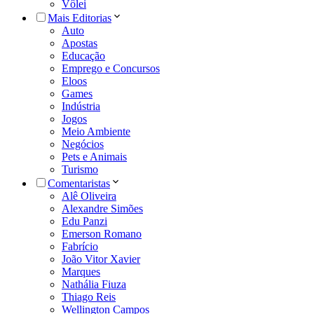
Vôlei
Mais Editorias
Auto
Apostas
Educação
Emprego e Concursos
Eloos
Games
Indústria
Jogos
Meio Ambiente
Negócios
Pets e Animais
Turismo
Comentaristas
Alê Oliveira
Alexandre Simões
Edu Panzi
Emerson Romano
Fabrício
João Vitor Xavier
Marques
Nathália Fiuza
Thiago Reis
Wellington Campos