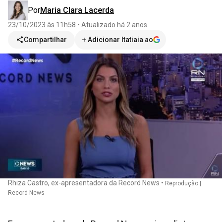
Por
Maria Clara Lacerda
23/10/2023 às 11h58
•
Atualizado
há 2 anos
Compartilhar
Adicionar Itatiaia ao
Rhiza Castro, ex-apresentadora da Record News
•
Reprodução |
Record News