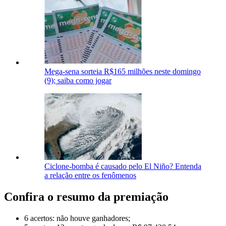
Mega-sena sorteia R$165 milhões neste domingo
(9); saiba como jogar
Ciclone-bomba é causado pelo El Niño? Entenda
a relação entre os fenômenos
Confira o resumo da premiação
6 acertos: não houve ganhadores;