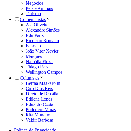
Negócios
Pets e Animais
Turismo
Comentaristas
Alê Oliveira
Alexandre Simões
Edu Panzi
Emerson Romano
Fabrício
João Vitor Xavier
Marques
Nathália Fiuza
Thiago Reis
Wellington Campos
Colunistas
Bertha Maakaroun
Ciro Dias Reis
Direto de Brasília
Edilene Lopes
Eduardo Costa
Poder em Minas
Rita Mundim
Valdir Barbosa
Política de Privacidade