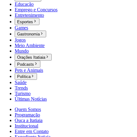
Educação
Emprego e Concursos
Entretenimento
Esportes
Games
Gastronomia
Jogos
Meio Ambiente
Mundo
Orações Itatiaia
Podcasts
Pets e Animais
Política
Saúde
Trends
Turismo
Últimas Notícias
Quem Somos
Programação
Ouça a Itatiaia
Institucional
Entre em Contato
Expediente Itatiaia