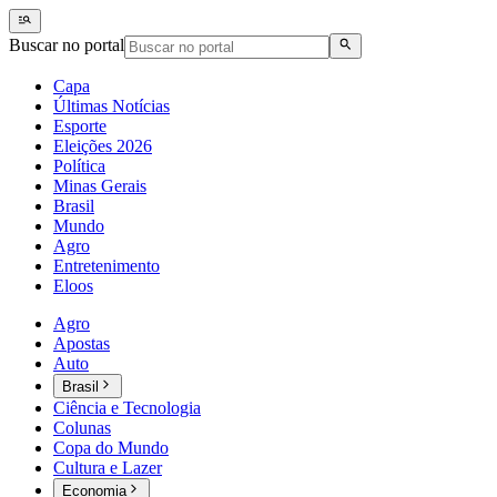
Buscar no portal
Capa
Últimas Notícias
Esporte
Eleições 2026
Política
Minas Gerais
Brasil
Mundo
Agro
Entretenimento
Eloos
Agro
Apostas
Auto
Brasil
Ciência e Tecnologia
Colunas
Copa do Mundo
Cultura e Lazer
Economia