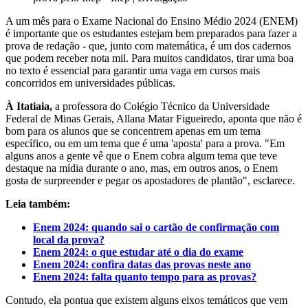
A um mês para o Exame Nacional do Ensino Médio 2024 (ENEM)
é importante que os estudantes estejam bem preparados para fazer a
prova de redação - que, junto com matemática, é um dos cadernos
que podem receber nota mil. Para muitos candidatos, tirar uma boa
no texto é essencial para garantir uma vaga em cursos mais
concorridos em universidades públicas.
À Itatiaia,
a professora do Colégio Técnico da Universidade
Federal de Minas Gerais, Allana Matar Figueiredo, aponta que não é
bom para os alunos que se concentrem apenas em um tema
específico, ou em um tema que é uma 'aposta' para a prova. "Em
alguns anos a gente vê que o Enem cobra algum tema que teve
destaque na mídia durante o ano, mas, em outros anos, o Enem
gosta de surpreender e pegar os apostadores de plantão", esclarece.
Leia também:
Enem 2024: quando sai o cartão de confirmação com
local da prova?
Enem 2024: o que estudar até o dia do exame
Enem 2024: confira datas das provas neste ano
Enem 2024: falta quanto tempo para as provas?
Contudo, ela pontua que existem alguns eixos temáticos que vem