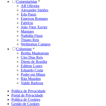
Comentaristas
Alê Oliveira
Alexandre Simões
Edu Panzi
Emerson Romano
Fabrício
João Vitor Xavier
Marques
Nathália Fiuza
Thiago Reis
Wellington Campos
Colunistas
Bertha Maakaroun
Ciro Dias Reis
Direto de Brasília
Edilene Lopes
Eduardo Costa
Poder em Minas
Rita Mundim
Valdir Barbosa
Política de Privacidade
Portal de Privacidade
Política de Cookies
Gestão de Cookies