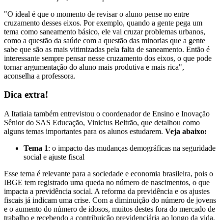
"O ideal é que o momento de revisar o aluno pense no entre
cruzamento desses eixos. Por exemplo, quando a gente pega um
tema como saneamento básico, ele vai cruzar problemas urbanos,
como a questão da saúde com a questão das minorias que a gente
sabe que são as mais vitimizadas pela falta de saneamento. Então é
interessante sempre pensar nesse cruzamento dos eixos, o que pode
tornar argumentação do aluno mais produtiva e mais rica",
aconselha a professora.
Dica extra!
A Itatiaia também entrevistou o coordenador de Ensino e Inovação
Sênior do SAS Educação, Vinicius Beltrão, que detalhou como
alguns temas importantes para os alunos estudarem.
Veja abaixo:
Tema 1
: o impacto das mudanças demográficas na seguridade
social e ajuste fiscal
Esse tema é relevante para a sociedade e economia brasileira, pois o
IBGE tem registrado uma queda no número de nascimentos, o que
impacta a previdência social. A reforma da previdência e os ajustes
fiscais já indicam uma crise. Com a diminuição do número de jovens
e o aumento do número de idosos, muitos destes fora do mercado de
trabalho e recebendo a contribuição previdenciária ao longo da vida,