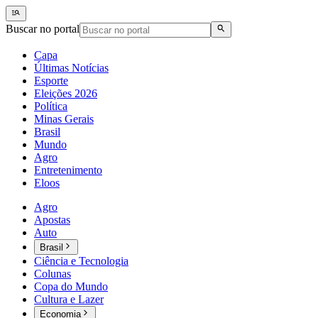
Buscar no portal
Capa
Últimas Notícias
Esporte
Eleições 2026
Política
Minas Gerais
Brasil
Mundo
Agro
Entretenimento
Eloos
Agro
Apostas
Auto
Brasil
Ciência e Tecnologia
Colunas
Copa do Mundo
Cultura e Lazer
Economia