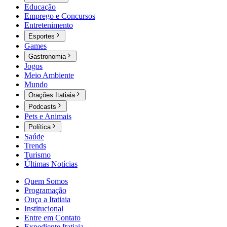
Educação
Emprego e Concursos
Entretenimento
Esportes
Games
Gastronomia
Jogos
Meio Ambiente
Mundo
Orações Itatiaia
Podcasts
Pets e Animais
Política
Saúde
Trends
Turismo
Últimas Notícias
Quem Somos
Programação
Ouça a Itatiaia
Institucional
Entre em Contato
Expediente Itatiaia