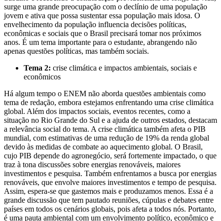
surge uma grande preocupação com o declínio de uma população
jovem e ativa que possa sustentar essa população mais idosa. O
envelhecimento da população influencia decisões políticas,
econômicas e sociais que o Brasil precisará tomar nos próximos
anos. É um tema importante para o estudante, abrangendo não
apenas questões políticas, mas também sociais.
Tema 2:
crise climática e impactos ambientais, sociais e
econômicos
Há algum tempo o ENEM não aborda questões ambientais como
tema de redação, embora estejamos enfrentando uma crise climática
global. Além dos impactos sociais, eventos recentes, como a
situação no Rio Grande do Sul e a ajuda de outros estados, destacam
a relevância social do tema. A crise climática também afeta o PIB
mundial, com estimativas de uma redução de 19% da renda global
devido às medidas de combate ao aquecimento global. O Brasil,
cujo PIB depende do agronegócio, será fortemente impactado, o que
traz à tona discussões sobre energias renováveis, maiores
investimentos e pesquisa. Também enfrentamos a busca por energias
renováveis, que envolve maiores investimentos e tempo de pesquisa.
Assim, espera-se que gastemos mais e produzamos menos. Essa é a
grande discussão que tem pautado reuniões, cúpulas e debates entre
países em todos os cenários globais, pois afeta a todos nós. Portanto,
é uma pauta ambiental com um envolvimento político, econômico e