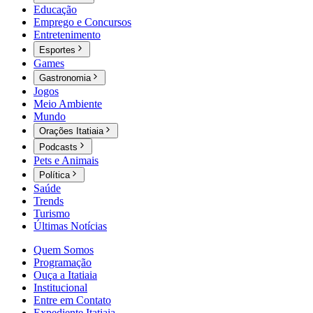
Educação
Emprego e Concursos
Entretenimento
Esportes
Games
Gastronomia
Jogos
Meio Ambiente
Mundo
Orações Itatiaia
Podcasts
Pets e Animais
Política
Saúde
Trends
Turismo
Últimas Notícias
Quem Somos
Programação
Ouça a Itatiaia
Institucional
Entre em Contato
Expediente Itatiaia