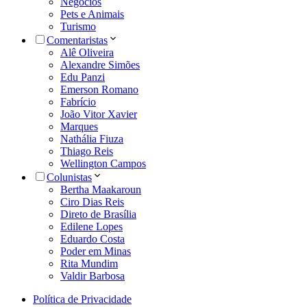
Negócios
Pets e Animais
Turismo
Comentaristas
Alê Oliveira
Alexandre Simões
Edu Panzi
Emerson Romano
Fabrício
João Vitor Xavier
Marques
Nathália Fiuza
Thiago Reis
Wellington Campos
Colunistas
Bertha Maakaroun
Ciro Dias Reis
Direto de Brasília
Edilene Lopes
Eduardo Costa
Poder em Minas
Rita Mundim
Valdir Barbosa
Política de Privacidade