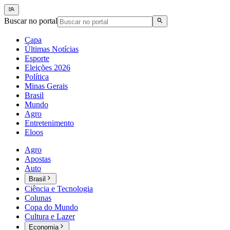
Buscar no portal
Capa
Últimas Notícias
Esporte
Eleições 2026
Política
Minas Gerais
Brasil
Mundo
Agro
Entretenimento
Eloos
Agro
Apostas
Auto
Brasil
Ciência e Tecnologia
Colunas
Copa do Mundo
Cultura e Lazer
Economia