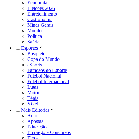
Economia
Eleições 2026
Entretenimento
Gastronomia
Minas Gerais
Mundo
Política
Saúde
Esportes
Basquete
Copa do Mundo
eSports
Famosos do Esporte
Futebol Nacional
Futebol Internacional
Lutas
Motor
Tênis
Vôlei
Mais Editorias
Auto
Apostas
Educação
Emprego e Concursos
Eloos