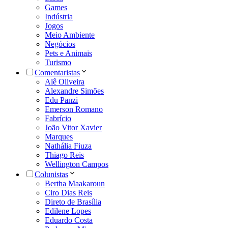
Games
Indústria
Jogos
Meio Ambiente
Negócios
Pets e Animais
Turismo
Comentaristas
Alê Oliveira
Alexandre Simões
Edu Panzi
Emerson Romano
Fabrício
João Vitor Xavier
Marques
Nathália Fiuza
Thiago Reis
Wellington Campos
Colunistas
Bertha Maakaroun
Ciro Dias Reis
Direto de Brasília
Edilene Lopes
Eduardo Costa