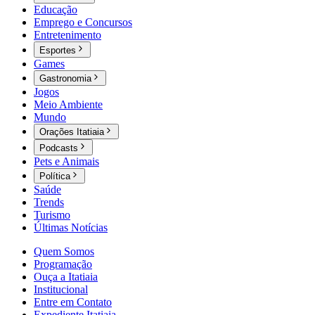
Educação
Emprego e Concursos
Entretenimento
Esportes
Games
Gastronomia
Jogos
Meio Ambiente
Mundo
Orações Itatiaia
Podcasts
Pets e Animais
Política
Saúde
Trends
Turismo
Últimas Notícias
Quem Somos
Programação
Ouça a Itatiaia
Institucional
Entre em Contato
Expediente Itatiaia