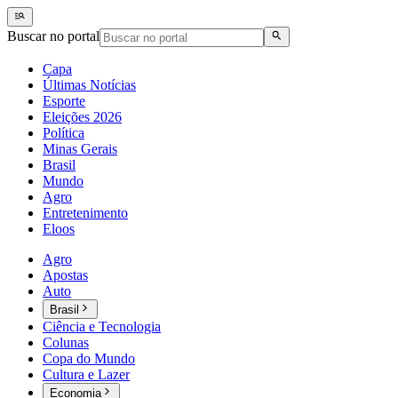
Buscar no portal
Capa
Últimas Notícias
Esporte
Eleições 2026
Política
Minas Gerais
Brasil
Mundo
Agro
Entretenimento
Eloos
Agro
Apostas
Auto
Brasil
Ciência e Tecnologia
Colunas
Copa do Mundo
Cultura e Lazer
Economia