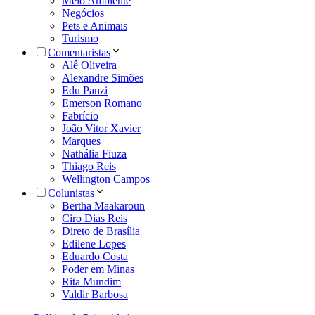
Meio Ambiente
Negócios
Pets e Animais
Turismo
Comentaristas
Alê Oliveira
Alexandre Simões
Edu Panzi
Emerson Romano
Fabrício
João Vitor Xavier
Marques
Nathália Fiuza
Thiago Reis
Wellington Campos
Colunistas
Bertha Maakaroun
Ciro Dias Reis
Direto de Brasília
Edilene Lopes
Eduardo Costa
Poder em Minas
Rita Mundim
Valdir Barbosa