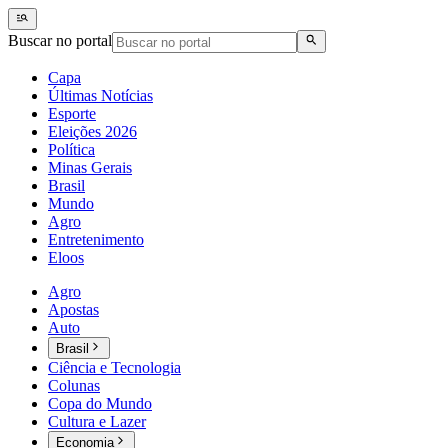
Buscar no portal
Capa
Últimas Notícias
Esporte
Eleições 2026
Política
Minas Gerais
Brasil
Mundo
Agro
Entretenimento
Eloos
Agro
Apostas
Auto
Brasil
Ciência e Tecnologia
Colunas
Copa do Mundo
Cultura e Lazer
Economia