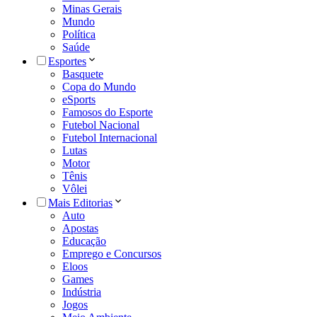
Minas Gerais
Mundo
Política
Saúde
Esportes
Basquete
Copa do Mundo
eSports
Famosos do Esporte
Futebol Nacional
Futebol Internacional
Lutas
Motor
Tênis
Vôlei
Mais Editorias
Auto
Apostas
Educação
Emprego e Concursos
Eloos
Games
Indústria
Jogos