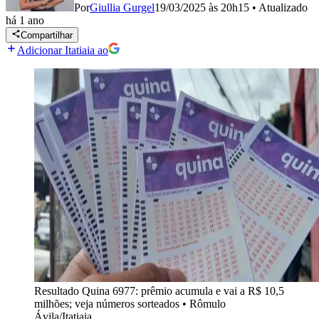
Por
Giullia Gurgel
19/03/2025 às 20h15
•
Atualizado
há 1 ano
Compartilhar
Adicionar Itatiaia ao
Resultado Quina 6977: prêmio acumula e vai a R$ 10,5
milhões; veja números sorteados
•
Rômulo
Ávila/Itatiaia