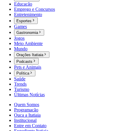
Educação
Emprego e Concursos
Entretenimento
Esportes
Games
Gastronomia
Jogos
Meio Ambiente
Mundo
Orações Itatiaia
Podcasts
Pets e Animais
Política
Saúde
Trends
Turismo
Últimas Notícias
Quem Somos
Programação
Ouça a Itatiaia
Institucional
Entre em Contato
Expediente Itatiaia