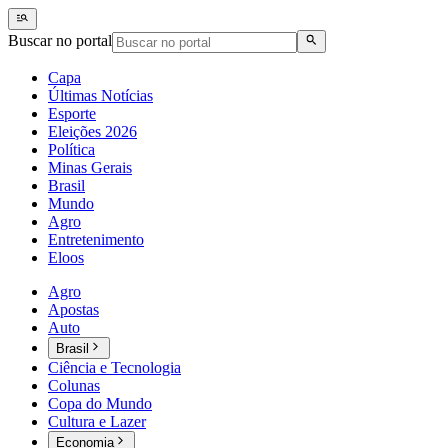
Buscar no portal
Capa
Últimas Notícias
Esporte
Eleições 2026
Política
Minas Gerais
Brasil
Mundo
Agro
Entretenimento
Eloos
Agro
Apostas
Auto
Brasil
Ciência e Tecnologia
Colunas
Copa do Mundo
Cultura e Lazer
Economia