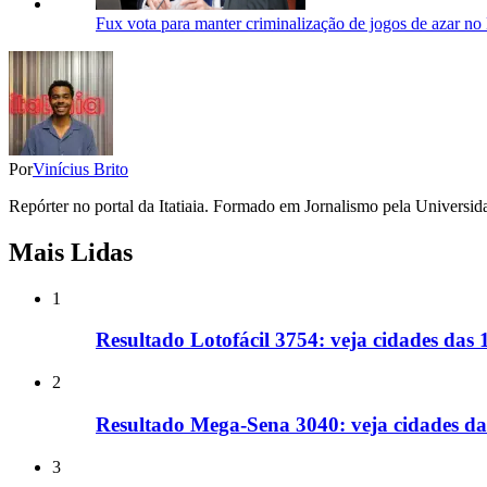
Fux vota para manter criminalização de jogos de azar no 
Por
Vinícius Brito
Repórter no portal da Itatiaia. Formado em Jornalismo pela Univers
Mais Lidas
1
Resultado Lotofácil 3754: veja cidades das
2
Resultado Mega-Sena 3040: veja cidades d
3