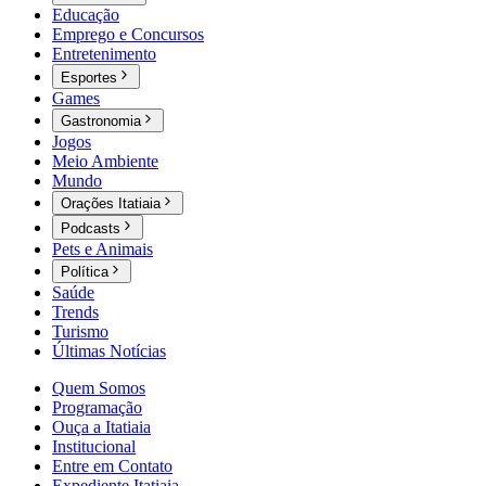
Educação
Emprego e Concursos
Entretenimento
Esportes
Games
Gastronomia
Jogos
Meio Ambiente
Mundo
Orações Itatiaia
Podcasts
Pets e Animais
Política
Saúde
Trends
Turismo
Últimas Notícias
Quem Somos
Programação
Ouça a Itatiaia
Institucional
Entre em Contato
Expediente Itatiaia