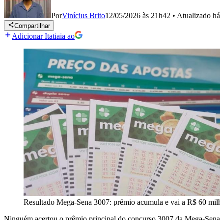
Por
Vinícius Brito
12/05/2026 às 21h42
•
Atualizado
há
Compartilhar
Adicionar Itatiaia ao
Resultado Mega-Sena 3007: prêmio acumula e vai a R$ 60 mil
Ninguém acertou o prêmio principal do concurso 3007 da Mega-Sena, s