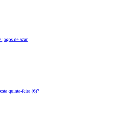
 jogos de azar
ta quinta-feira (6)?