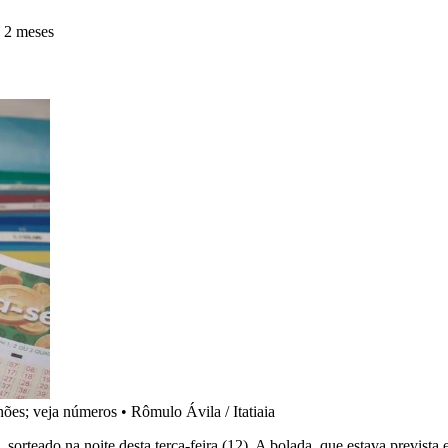
 2 meses
hões; veja números
•
Rômulo Ávila / Itatiaia
orteado na noite desta terça-feira (12). A bolada, que estava previst