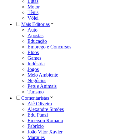
Lutas
Motor
Tênis
Vôlei
Mais Editorias
Auto
Apostas
Educação
Emprego e Concursos
Eloos
Games
Indústria
Jogos
Meio Ambiente
Negócios
Pets e Animais
Turismo
Comentaristas
Alê Oliveira
Alexandre Simões
Edu Panzi
Emerson Romano
Fabrício
João Vitor Xavier
Marques