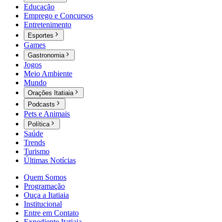
Educação
Emprego e Concursos
Entretenimento
Esportes
Games
Gastronomia
Jogos
Meio Ambiente
Mundo
Orações Itatiaia
Podcasts
Pets e Animais
Política
Saúde
Trends
Turismo
Últimas Notícias
Quem Somos
Programação
Ouça a Itatiaia
Institucional
Entre em Contato
Expediente Itatiaia