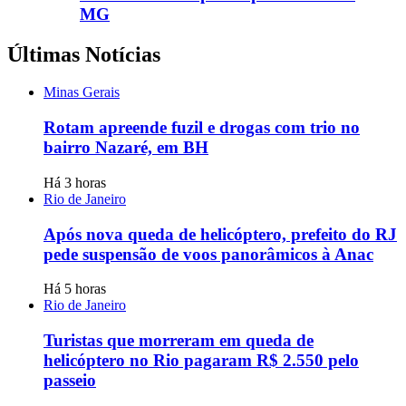
MG
Últimas Notícias
Minas Gerais
Rotam apreende fuzil e drogas com trio no
bairro Nazaré, em BH
Há 3 horas
Rio de Janeiro
Após nova queda de helicóptero, prefeito do RJ
pede suspensão de voos panorâmicos à Anac
Há 5 horas
Rio de Janeiro
Turistas que morreram em queda de
helicóptero no Rio pagaram R$ 2.550 pelo
passeio