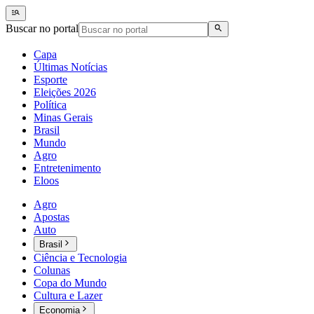
Buscar no portal
Capa
Últimas Notícias
Esporte
Eleições 2026
Política
Minas Gerais
Brasil
Mundo
Agro
Entretenimento
Eloos
Agro
Apostas
Auto
Brasil
Ciência e Tecnologia
Colunas
Copa do Mundo
Cultura e Lazer
Economia