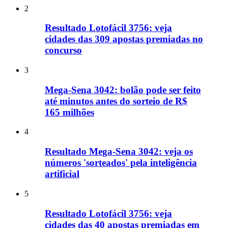
2
Resultado Lotofácil 3756: veja
cidades das 309 apostas premiadas no
concurso
3
Mega-Sena 3042: bolão pode ser feito
até minutos antes do sorteio de R$
165 milhões
4
Resultado Mega-Sena 3042: veja os
números 'sorteados' pela inteligência
artificial
5
Resultado Lotofácil 3756: veja
cidades das 40 apostas premiadas em