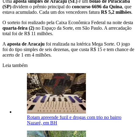
Uma
aposta simples de Aracaju (SE)
e um
bolão de Piracicaba
(SP)
dividem o prêmio principal do
concurso 6696 da Quina
, que
estava acumulado. Cada um dos vencedores fatura
R$ 5,2 milhões
.
O sorteio foi realizado pela Caixa Econômica Federal na noite desta
quarta-feira (2)
no Espaço da Sorte, em São Paulo. A arrecadação
total foi de R$ 11 milhões.
A
aposta de Aracaju
foi realizada na lotérica Mega Sorte. O jogo
foi do tipo simples de seis dezenas, que custa R$ 15 e tem chance de
acerto de 1 em 4 milhões.
Leia também
Rotam apreende fuzil e drogas com trio no bairro
Nazaré, em BH