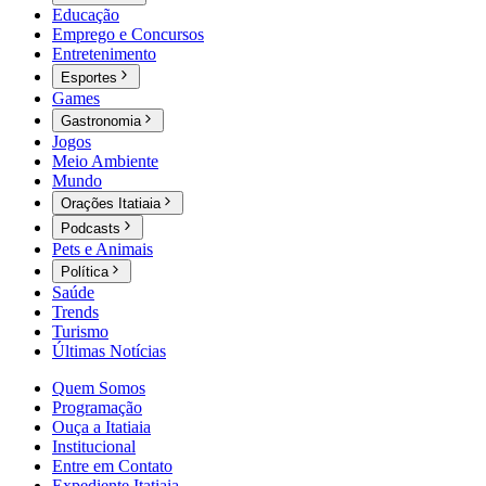
Educação
Emprego e Concursos
Entretenimento
Esportes
Games
Gastronomia
Jogos
Meio Ambiente
Mundo
Orações Itatiaia
Podcasts
Pets e Animais
Política
Saúde
Trends
Turismo
Últimas Notícias
Quem Somos
Programação
Ouça a Itatiaia
Institucional
Entre em Contato
Expediente Itatiaia