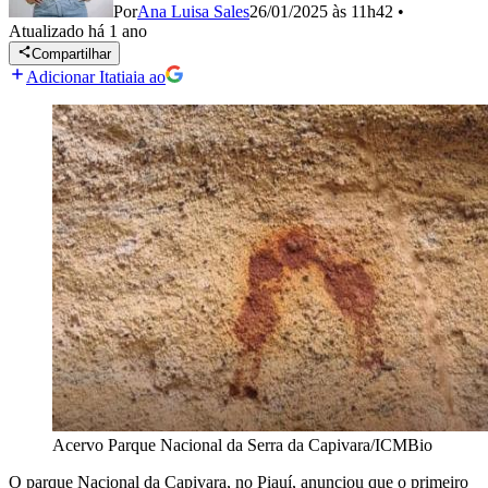
Por
Ana Luisa Sales
26/01/2025 às 11h42
•
Atualizado
há 1 ano
Compartilhar
Adicionar Itatiaia ao
Acervo Parque Nacional da Serra da Capivara/ICMBio
O parque Nacional da Capivara, no Piauí, anunciou que o primeiro