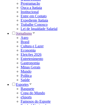
Programação
Ouça a Itatiaia
Institucional
Entre em Contato
Expediente Itatiaia
Trabalhe Conosco
Lei de Igualdade Salarial
Jornalismo
Agro
Brasil
Cultura e Lazer
Economia
Eleições 2026
Entretenimento
Gastronomia
Minas Gerais
Mundo
Política
Saúde
Esportes
Basquete
Copa do Mundo
eSports
Famosos do Esporte