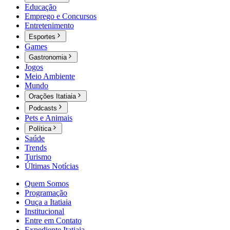
Educação
Emprego e Concursos
Entretenimento
Esportes
Games
Gastronomia
Jogos
Meio Ambiente
Mundo
Orações Itatiaia
Podcasts
Pets e Animais
Política
Saúde
Trends
Turismo
Últimas Notícias
Quem Somos
Programação
Ouça a Itatiaia
Institucional
Entre em Contato
Expediente Itatiaia