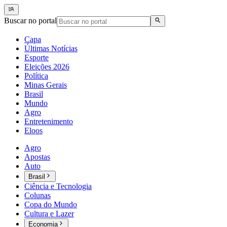
Buscar no portal
Capa
Últimas Notícias
Esporte
Eleições 2026
Política
Minas Gerais
Brasil
Mundo
Agro
Entretenimento
Eloos
Agro
Apostas
Auto
Brasil
Ciência e Tecnologia
Colunas
Copa do Mundo
Cultura e Lazer
Economia