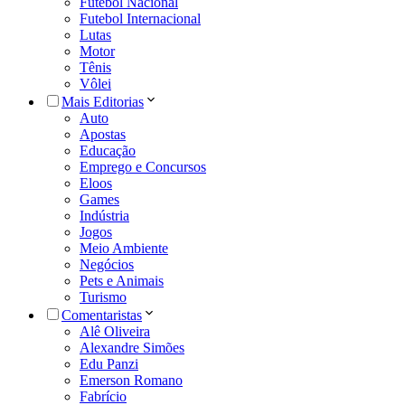
Futebol Nacional
Futebol Internacional
Lutas
Motor
Tênis
Vôlei
Mais Editorias
Auto
Apostas
Educação
Emprego e Concursos
Eloos
Games
Indústria
Jogos
Meio Ambiente
Negócios
Pets e Animais
Turismo
Comentaristas
Alê Oliveira
Alexandre Simões
Edu Panzi
Emerson Romano
Fabrício