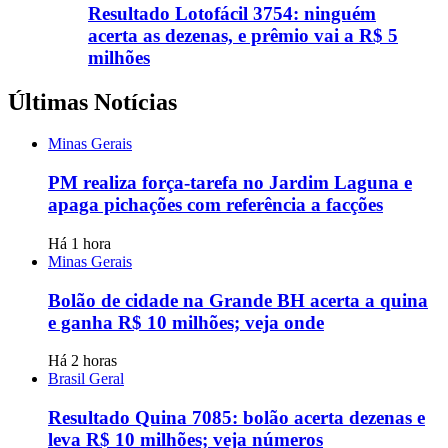
Resultado Lotofácil 3754: ninguém
acerta as dezenas, e prêmio vai a R$ 5
milhões
Últimas Notícias
Minas Gerais
PM realiza força-tarefa no Jardim Laguna e
apaga pichações com referência a facções
Há 1 hora
Minas Gerais
Bolão de cidade na Grande BH acerta a quina
e ganha R$ 10 milhões; veja onde
Há 2 horas
Brasil Geral
Resultado Quina 7085: bolão acerta dezenas e
leva R$ 10 milhões; veja números