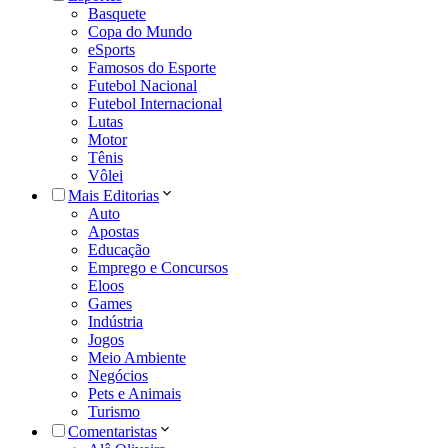
Basquete
Copa do Mundo
eSports
Famosos do Esporte
Futebol Nacional
Futebol Internacional
Lutas
Motor
Tênis
Vôlei
Mais Editorias
Auto
Apostas
Educação
Emprego e Concursos
Eloos
Games
Indústria
Jogos
Meio Ambiente
Negócios
Pets e Animais
Turismo
Comentaristas