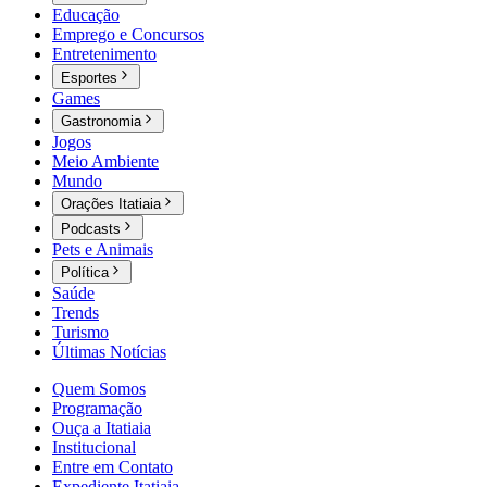
Educação
Emprego e Concursos
Entretenimento
Esportes
Games
Gastronomia
Jogos
Meio Ambiente
Mundo
Orações Itatiaia
Podcasts
Pets e Animais
Política
Saúde
Trends
Turismo
Últimas Notícias
Quem Somos
Programação
Ouça a Itatiaia
Institucional
Entre em Contato
Expediente Itatiaia