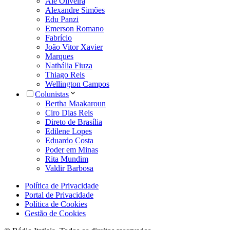
Alê Oliveira
Alexandre Simões
Edu Panzi
Emerson Romano
Fabrício
João Vitor Xavier
Marques
Nathália Fiuza
Thiago Reis
Wellington Campos
Colunistas
Bertha Maakaroun
Ciro Dias Reis
Direto de Brasília
Edilene Lopes
Eduardo Costa
Poder em Minas
Rita Mundim
Valdir Barbosa
Política de Privacidade
Portal de Privacidade
Política de Cookies
Gestão de Cookies