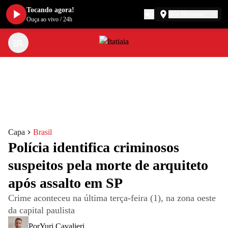
Tocando agora!
Belo Horizonte
Ouça ao vivo
/
24h
Capa
Brasil
Polícia identifica criminosos
suspeitos pela morte de arquiteto
após assalto em SP
Crime aconteceu na última terça-feira (1), na zona oeste
da capital paulista
Por
Yuri Cavalieri