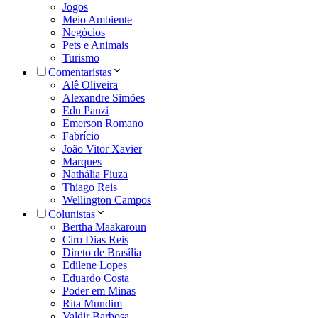
Jogos
Meio Ambiente
Negócios
Pets e Animais
Turismo
Comentaristas
Alê Oliveira
Alexandre Simões
Edu Panzi
Emerson Romano
Fabrício
João Vitor Xavier
Marques
Nathália Fiuza
Thiago Reis
Wellington Campos
Colunistas
Bertha Maakaroun
Ciro Dias Reis
Direto de Brasília
Edilene Lopes
Eduardo Costa
Poder em Minas
Rita Mundim
Valdir Barbosa