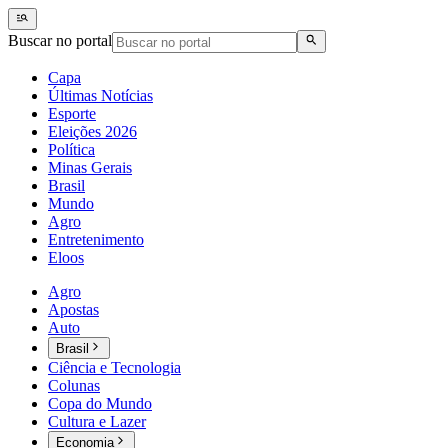
Buscar no portal
Capa
Últimas Notícias
Esporte
Eleições 2026
Política
Minas Gerais
Brasil
Mundo
Agro
Entretenimento
Eloos
Agro
Apostas
Auto
Brasil
Ciência e Tecnologia
Colunas
Copa do Mundo
Cultura e Lazer
Economia