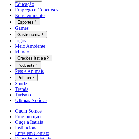
Educação
Emprego e Concursos
Entretenimento
Esportes
Games
Gastronomia
Jogos
Meio Ambiente
Mundo
Orações Itatiaia
Podcasts
Pets e Animais
Política
Saúde
Trends
Turismo
Últimas Notícias
Quem Somos
Programação
Ouça a Itatiaia
Institucional
Entre em Contato
Expediente Itatiaia