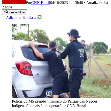
Por
CNN Brasil
04/10/2023 às 13h40
•
Atualizado
há
2 anos
Compartilhar
Adicionar Itatiaia ao
Polícia do MS prende "maníaco do Parque das Nações
Indígenas" e mais 3 em operação
•
CNN Brasil