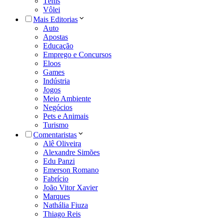
Tênis
Vôlei
Mais Editorias
Auto
Apostas
Educação
Emprego e Concursos
Eloos
Games
Indústria
Jogos
Meio Ambiente
Negócios
Pets e Animais
Turismo
Comentaristas
Alê Oliveira
Alexandre Simões
Edu Panzi
Emerson Romano
Fabrício
João Vitor Xavier
Marques
Nathália Fiuza
Thiago Reis