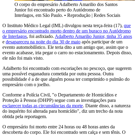
O corpo do empresário Adalberto Amarilio dos Santos
Junior foi encontrado perto do Autódromo de
Interlagos, em São Paulo.
•
Reprodução | Redes Sociais
O Instituto Médico Legal (IML) divulgou nesta terça-feira (17),
que
o empresário encontrado morto dentro de um buraco no Autódromo
de Interlagos
, foi asfixiado.
Adalberto Amarilio Junior, tinha 35 anos
e
desapareceu na noite do dia 30 de maio
após participar de um
evento automobilístico. Ele teria dito a um amigo que, assim que o
evento acabasse, iria pegar o carro no estacionamento. Depois disso,
ele não foi mais visto.
Adalberto foi encontrado com escoriações no pescoço, que sugerem
uma possível esganadura cometida por outra pessoa. Outra
possibilidade é a de que alguém possa ter comprimido o pulmão do
empresário com o joelho.
Conforme a Polícia Civil, "o Departamento de Homicídios e
Proteção à Pessoa (DHPP) segue com as investigações para
esclarecer todas as circunstâncias da morte
. Diante disso, a natureza
do inquérito foi alterada para homicídio", diz um trecho da nota
obtida pela reportagem.
O empresário foi morto entre 24 horas ou 48 horas antes da
descoberta do corpo
.
Ele foi encontrado sem calça e sem tênis. O