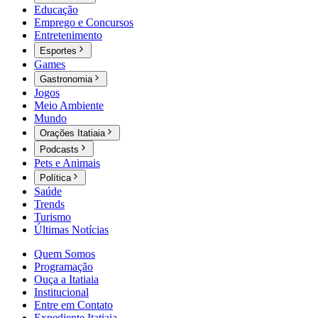
Educação
Emprego e Concursos
Entretenimento
Esportes
Games
Gastronomia
Jogos
Meio Ambiente
Mundo
Orações Itatiaia
Podcasts
Pets e Animais
Política
Saúde
Trends
Turismo
Últimas Notícias
Quem Somos
Programação
Ouça a Itatiaia
Institucional
Entre em Contato
Expediente Itatiaia