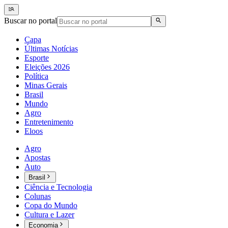
Buscar no portal
Capa
Últimas Notícias
Esporte
Eleições 2026
Política
Minas Gerais
Brasil
Mundo
Agro
Entretenimento
Eloos
Agro
Apostas
Auto
Brasil
Ciência e Tecnologia
Colunas
Copa do Mundo
Cultura e Lazer
Economia