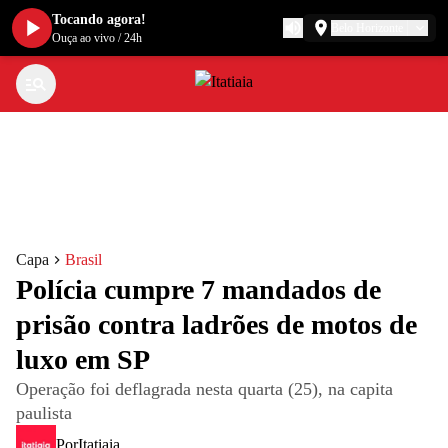
Tocando agora!
Belo Horizonte
Ouça ao vivo
/
24h
Capa
Brasil
Polícia cumpre 7 mandados de
prisão contra ladrões de motos de
luxo em SP
Operação foi deflagrada nesta quarta (25), na capita
paulista
Por
Itatiaia