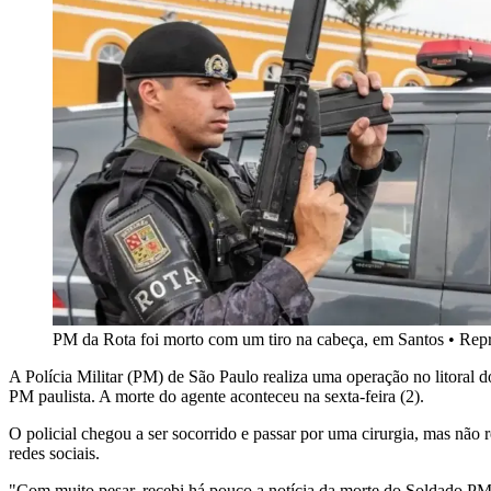
PM da Rota foi morto com um tiro na cabeça, em Santos
•
Repr
A Polícia Militar (PM) de São Paulo realiza uma operação no litoral 
PM paulista. A morte do agente aconteceu na sexta-feira (2).
O policial chegou a ser socorrido e passar por uma cirurgia, mas não r
redes sociais.
"Com muito pesar, recebi há pouco a notícia da morte do Soldado PM