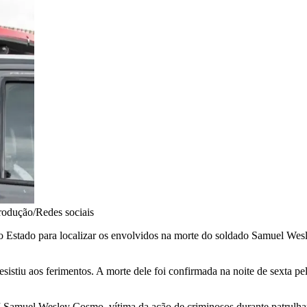
odução/Redes sociais
do Estado para localizar os envolvidos na morte do soldado Samuel Wesle
esistiu aos ferimentos. A morte dele foi confirmada na noite de sexta p
 Samuel Wesley Cosmo, vítima da ação de criminosos durante patrulha