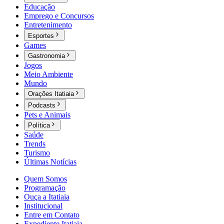
Educação
Emprego e Concursos
Entretenimento
Esportes
Games
Gastronomia
Jogos
Meio Ambiente
Mundo
Orações Itatiaia
Podcasts
Pets e Animais
Política
Saúde
Trends
Turismo
Últimas Notícias
Quem Somos
Programação
Ouça a Itatiaia
Institucional
Entre em Contato
Expediente Itatiaia