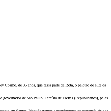
y Cosmo, de 35 anos, que fazia parte da Rota, o pelotão de elite da
elo governador de São Paulo, Tarcísio de Freitas (Republicanos), pelas
mento em Santos. Identificaremos e prenderemos os responsáveis por