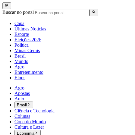
Buscar no portal
Capa
Últimas Notícias
Esporte
Eleições 2026
Política
Minas Gerais
Brasil
Mundo
Agro
Entretenimento
Eloos
Agro
Apostas
Auto
Brasil
Ciência e Tecnologia
Colunas
Copa do Mundo
Cultura e Lazer
Economia