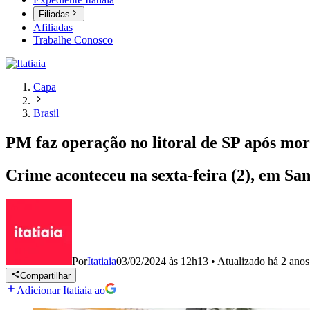
Filiadas
Afiliadas
Trabalhe Conosco
Capa
Brasil
PM faz operação no litoral de SP após mor
Crime aconteceu na sexta-feira (2), em San
Por
Itatiaia
03/02/2024 às 12h13
•
Atualizado
há 2 anos
Compartilhar
Adicionar Itatiaia ao