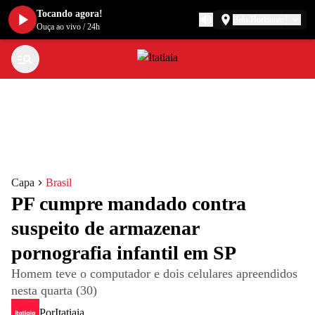
Tocando agora!
Belo Horizonte
Ouça ao vivo
/
24h
Capa
Brasil
PF cumpre mandado contra
suspeito de armazenar
pornografia infantil em SP
Homem teve o computador e dois celulares apreendidos
nesta quarta (30)
Por
Itatiaia