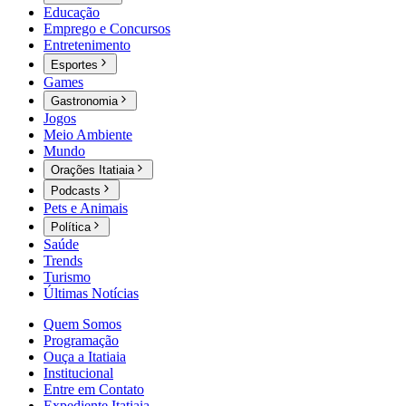
Educação
Emprego e Concursos
Entretenimento
Esportes
Games
Gastronomia
Jogos
Meio Ambiente
Mundo
Orações Itatiaia
Podcasts
Pets e Animais
Política
Saúde
Trends
Turismo
Últimas Notícias
Quem Somos
Programação
Ouça a Itatiaia
Institucional
Entre em Contato
Expediente Itatiaia