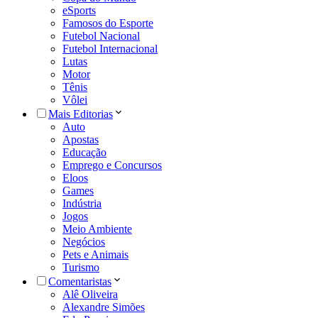
eSports
Famosos do Esporte
Futebol Nacional
Futebol Internacional
Lutas
Motor
Tênis
Vôlei
Mais Editorias
Auto
Apostas
Educação
Emprego e Concursos
Eloos
Games
Indústria
Jogos
Meio Ambiente
Negócios
Pets e Animais
Turismo
Comentaristas
Alê Oliveira
Alexandre Simões