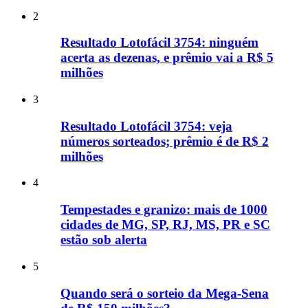
2
Resultado Lotofácil 3754: ninguém
acerta as dezenas, e prêmio vai a R$ 5
milhões
3
Resultado Lotofácil 3754: veja
números sorteados; prêmio é de R$ 2
milhões
4
Tempestades e granizo: mais de 1000
cidades de MG, SP, RJ, MS, PR e SC
estão sob alerta
5
Quando será o sorteio da Mega-Sena