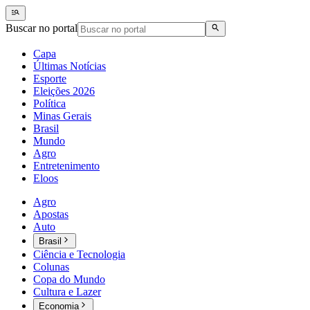
Buscar no portal
Capa
Últimas Notícias
Esporte
Eleições 2026
Política
Minas Gerais
Brasil
Mundo
Agro
Entretenimento
Eloos
Agro
Apostas
Auto
Brasil
Ciência e Tecnologia
Colunas
Copa do Mundo
Cultura e Lazer
Economia