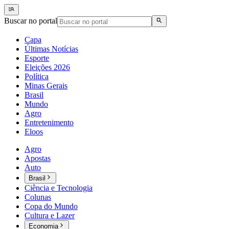
Buscar no portal
Capa
Últimas Notícias
Esporte
Eleições 2026
Política
Minas Gerais
Brasil
Mundo
Agro
Entretenimento
Eloos
Agro
Apostas
Auto
Brasil
Ciência e Tecnologia
Colunas
Copa do Mundo
Cultura e Lazer
Economia