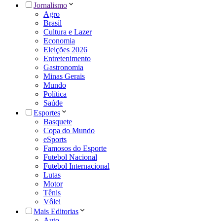
Jornalismo
Agro
Brasil
Cultura e Lazer
Economia
Eleições 2026
Entretenimento
Gastronomia
Minas Gerais
Mundo
Política
Saúde
Esportes
Basquete
Copa do Mundo
eSports
Famosos do Esporte
Futebol Nacional
Futebol Internacional
Lutas
Motor
Tênis
Vôlei
Mais Editorias
Auto