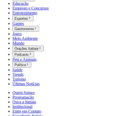
Educação
Emprego e Concursos
Entretenimento
Esportes
Games
Gastronomia
Jogos
Meio Ambiente
Mundo
Orações Itatiaia
Podcasts
Pets e Animais
Política
Saúde
Trends
Turismo
Últimas Notícias
Quem Somos
Programação
Ouça a Itatiaia
Institucional
Entre em Contato
Expediente Itatiaia