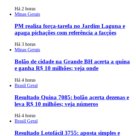
Há 2 horas
Minas Gerais
PM realiza força-tarefa no Jardim Laguna e
apaga pichações com referência a facções
Há 3 horas
Minas Gerais
Bolão de cidade na Grande BH acerta a quina
e ganha R$ 10 milhões; veja onde
Há 4 horas
Brasil Geral
Resultado Quina 7085: bolão acerta dezenas e
leva R$ 10 milhões; veja números
Há 4 horas
Brasil Geral
Resultado Lotofácil 3755: aposta simples e