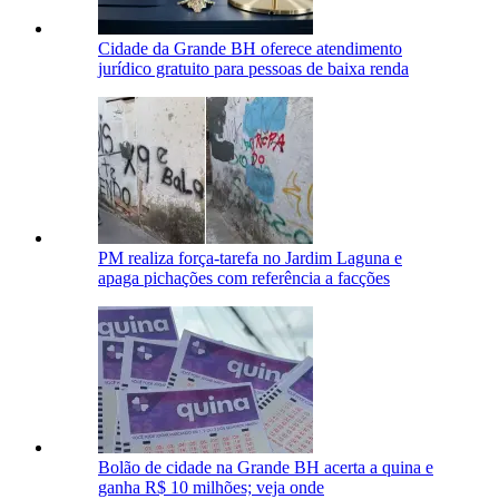
Cidade da Grande BH oferece atendimento
jurídico gratuito para pessoas de baixa renda
PM realiza força-tarefa no Jardim Laguna e
apaga pichações com referência a facções
Bolão de cidade na Grande BH acerta a quina e
ganha R$ 10 milhões; veja onde