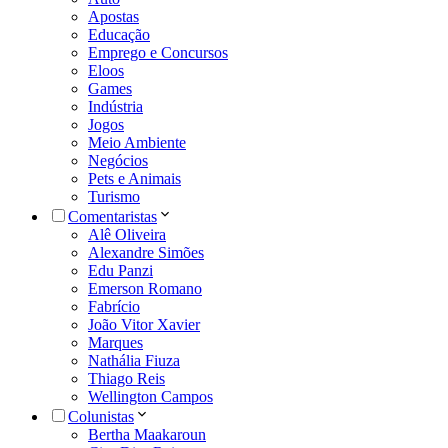
Apostas
Educação
Emprego e Concursos
Eloos
Games
Indústria
Jogos
Meio Ambiente
Negócios
Pets e Animais
Turismo
Comentaristas
Alê Oliveira
Alexandre Simões
Edu Panzi
Emerson Romano
Fabrício
João Vitor Xavier
Marques
Nathália Fiuza
Thiago Reis
Wellington Campos
Colunistas
Bertha Maakaroun