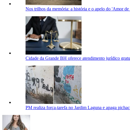
Nos trilhos da memória: a história e o apelo do 'Amor de
Cidade da Grande BH oferece atendimento jurídico gratui
PM realiza força-tarefa no Jardim Laguna e apaga pichaç