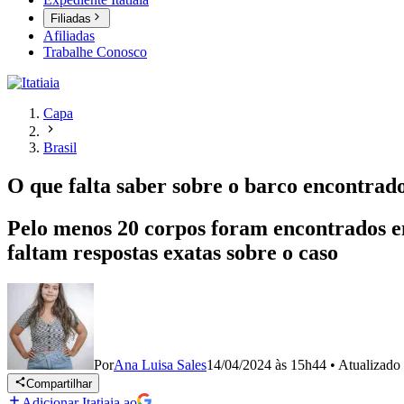
Filiadas
Afiliadas
Trabalhe Conosco
Capa
Brasil
O que falta saber sobre o barco encontrad
Pelo menos 20 corpos foram encontrados e
faltam respostas exatas sobre o caso
Por
Ana Luisa Sales
14/04/2024 às 15h44
•
Atualizado
Compartilhar
Adicionar Itatiaia ao