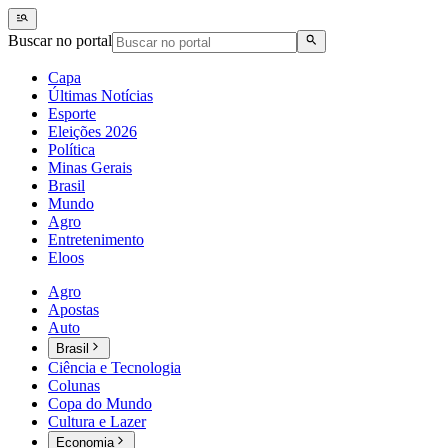
Buscar no portal
Capa
Últimas Notícias
Esporte
Eleições 2026
Política
Minas Gerais
Brasil
Mundo
Agro
Entretenimento
Eloos
Agro
Apostas
Auto
Brasil
Ciência e Tecnologia
Colunas
Copa do Mundo
Cultura e Lazer
Economia