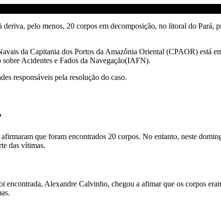
eriva, pelo menos, 20 corpos em decomposição, no litoral do Pará, pr
avais da Capitania dos Portos da Amazônia Oriental (CPAOR) está em d
ito sobre Acidentes e Fados da Navegação(IAFN).
des responsáveis pela resolução do caso.
?
L) afirmaram que foram encontrados 20 corpos. No entanto, neste doming
te das vítimas.
i encontrada, Alexandre Calvinho, chegou a afimar que os corpos eram
mas.