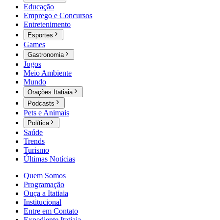
Educação
Emprego e Concursos
Entretenimento
Esportes
Games
Gastronomia
Jogos
Meio Ambiente
Mundo
Orações Itatiaia
Podcasts
Pets e Animais
Política
Saúde
Trends
Turismo
Últimas Notícias
Quem Somos
Programação
Ouça a Itatiaia
Institucional
Entre em Contato
Expediente Itatiaia