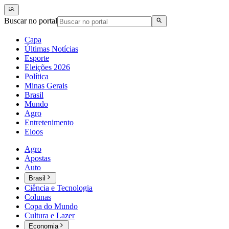
Buscar no portal
Capa
Últimas Notícias
Esporte
Eleições 2026
Política
Minas Gerais
Brasil
Mundo
Agro
Entretenimento
Eloos
Agro
Apostas
Auto
Brasil
Ciência e Tecnologia
Colunas
Copa do Mundo
Cultura e Lazer
Economia