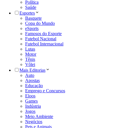
Política
Saúde
Esportes
Basquete
Copa do Mundo
eSports
Famosos do Esporte
Futebol Nacional
Futebol Internacional
Lutas
Motor
Tênis
Vôlei
Mais Editorias
Auto
Apostas
Educação
Emprego e Concursos
Eloos
Games
Indústria
Jogos
Meio Ambiente
Negócios
Pets e Animais