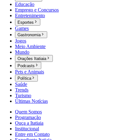
Educação
Emprego e Concursos
Entretenimento
Esportes
Games
Gastronomia
Jogos
Meio Ambiente
Mundo
Orações Itatiaia
Podcasts
Pets e Animais
Política
Saúde
Trends
Turismo
Últimas Notícias
Quem Somos
Programação
Ouça a Itatiaia
Institucional
Entre em Contato
Expediente Itatiaia