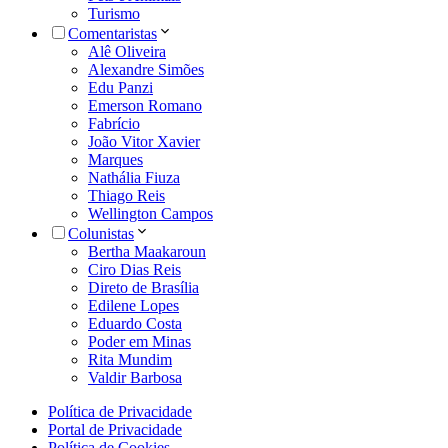
Turismo
Comentaristas
Alê Oliveira
Alexandre Simões
Edu Panzi
Emerson Romano
Fabrício
João Vitor Xavier
Marques
Nathália Fiuza
Thiago Reis
Wellington Campos
Colunistas
Bertha Maakaroun
Ciro Dias Reis
Direto de Brasília
Edilene Lopes
Eduardo Costa
Poder em Minas
Rita Mundim
Valdir Barbosa
Política de Privacidade
Portal de Privacidade
Política de Cookies