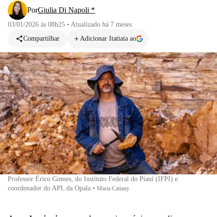
Por
Giulia Di Napoli *
03/01/2026 às 08h25
•
Atualizado
há 7 meses
Compartilhar
Adicionar Itatiaia ao
Professor Érico Gomes, do Instituto Federal do Piauí (IFPI) e
coordenador do APL da Opala
•
Maria Catiany