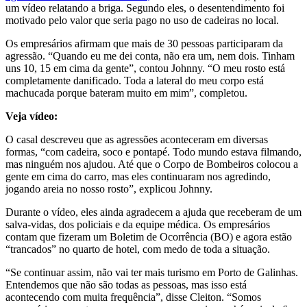
um vídeo relatando a briga. Segundo eles, o desentendimento foi
motivado pelo valor que seria pago no uso de cadeiras no local.
Os empresários afirmam que mais de 30 pessoas participaram da
agressão. “Quando eu me dei conta, não era um, nem dois. Tinham
uns 10, 15 em cima da gente”, contou Johnny. “O meu rosto está
completamente danificado. Toda a lateral do meu corpo está
machucada porque bateram muito em mim”, completou.
Veja vídeo:
O casal descreveu que as agressões aconteceram em diversas
formas, “com cadeira, soco e pontapé. Todo mundo estava filmando,
mas ninguém nos ajudou. Até que o Corpo de Bombeiros colocou a
gente em cima do carro, mas eles continuaram nos agredindo,
jogando areia no nosso rosto”, explicou Johnny.
Durante o vídeo, eles ainda agradecem a ajuda que receberam de um
salva-vidas, dos policiais e da equipe médica. Os empresários
contam que fizeram um Boletim de Ocorrência (BO) e agora estão
“trancados” no quarto de hotel, com medo de toda a situação.
“Se continuar assim, não vai ter mais turismo em Porto de Galinhas.
Entendemos que não são todas as pessoas, mas isso está
acontecendo com muita frequência”, disse Cleiton. “Somos