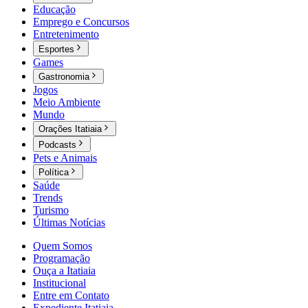
Educação
Emprego e Concursos
Entretenimento
Esportes
Games
Gastronomia
Jogos
Meio Ambiente
Mundo
Orações Itatiaia
Podcasts
Pets e Animais
Política
Saúde
Trends
Turismo
Últimas Notícias
Quem Somos
Programação
Ouça a Itatiaia
Institucional
Entre em Contato
Expediente Itatiaia