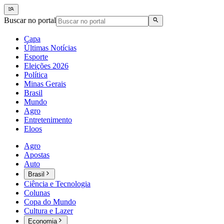
Buscar no portal
Capa
Últimas Notícias
Esporte
Eleições 2026
Política
Minas Gerais
Brasil
Mundo
Agro
Entretenimento
Eloos
Agro
Apostas
Auto
Brasil
Ciência e Tecnologia
Colunas
Copa do Mundo
Cultura e Lazer
Economia