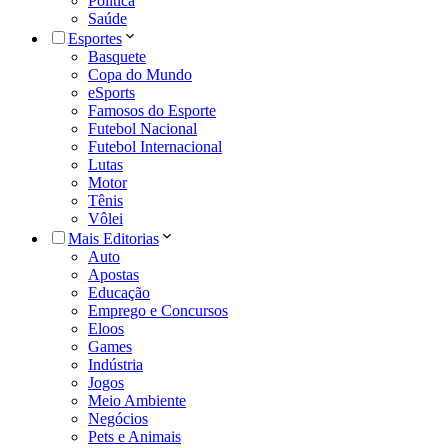
Política
Saúde
Esportes
Basquete
Copa do Mundo
eSports
Famosos do Esporte
Futebol Nacional
Futebol Internacional
Lutas
Motor
Tênis
Vôlei
Mais Editorias
Auto
Apostas
Educação
Emprego e Concursos
Eloos
Games
Indústria
Jogos
Meio Ambiente
Negócios
Pets e Animais