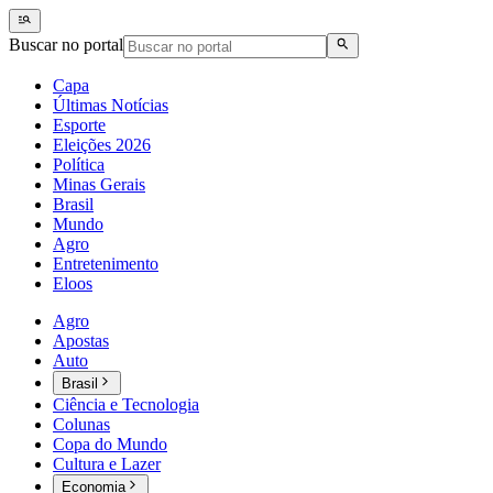
Buscar no portal
Capa
Últimas Notícias
Esporte
Eleições 2026
Política
Minas Gerais
Brasil
Mundo
Agro
Entretenimento
Eloos
Agro
Apostas
Auto
Brasil
Ciência e Tecnologia
Colunas
Copa do Mundo
Cultura e Lazer
Economia