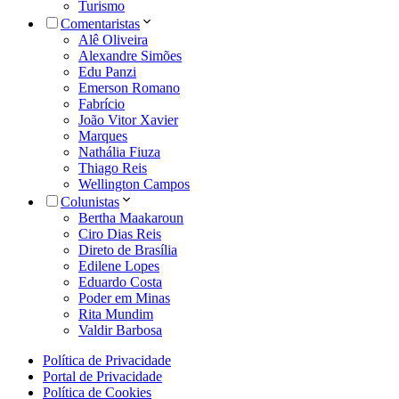
Turismo
Comentaristas
Alê Oliveira
Alexandre Simões
Edu Panzi
Emerson Romano
Fabrício
João Vitor Xavier
Marques
Nathália Fiuza
Thiago Reis
Wellington Campos
Colunistas
Bertha Maakaroun
Ciro Dias Reis
Direto de Brasília
Edilene Lopes
Eduardo Costa
Poder em Minas
Rita Mundim
Valdir Barbosa
Política de Privacidade
Portal de Privacidade
Política de Cookies