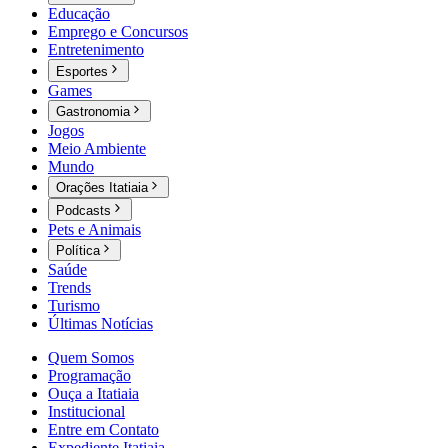
Educação
Emprego e Concursos
Entretenimento
Esportes
Games
Gastronomia
Jogos
Meio Ambiente
Mundo
Orações Itatiaia
Podcasts
Pets e Animais
Política
Saúde
Trends
Turismo
Últimas Notícias
Quem Somos
Programação
Ouça a Itatiaia
Institucional
Entre em Contato
Expediente Itatiaia