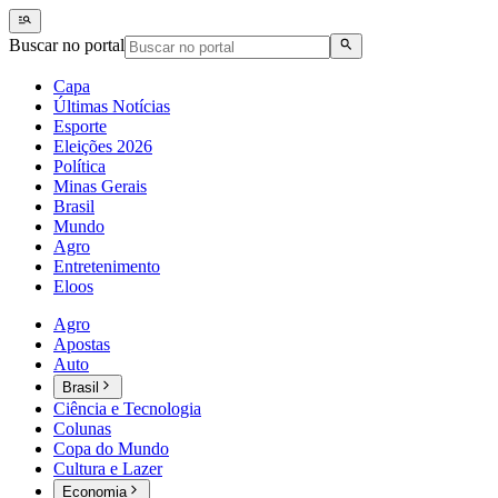
Buscar no portal
Capa
Últimas Notícias
Esporte
Eleições 2026
Política
Minas Gerais
Brasil
Mundo
Agro
Entretenimento
Eloos
Agro
Apostas
Auto
Brasil
Ciência e Tecnologia
Colunas
Copa do Mundo
Cultura e Lazer
Economia