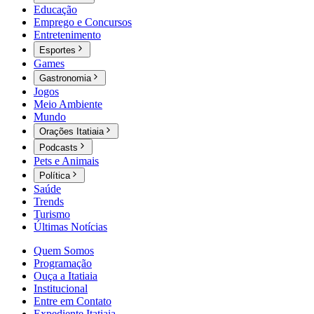
Educação
Emprego e Concursos
Entretenimento
Esportes
Games
Gastronomia
Jogos
Meio Ambiente
Mundo
Orações Itatiaia
Podcasts
Pets e Animais
Política
Saúde
Trends
Turismo
Últimas Notícias
Quem Somos
Programação
Ouça a Itatiaia
Institucional
Entre em Contato
Expediente Itatiaia