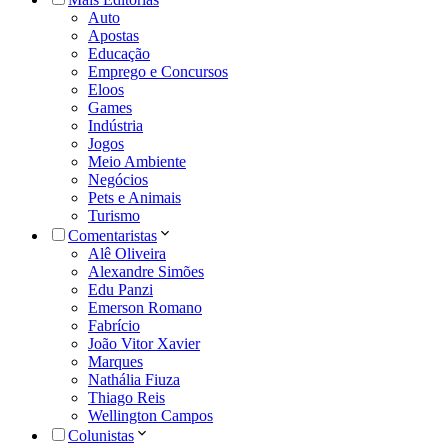
Auto
Apostas
Educação
Emprego e Concursos
Eloos
Games
Indústria
Jogos
Meio Ambiente
Negócios
Pets e Animais
Turismo
Comentaristas
Alê Oliveira
Alexandre Simões
Edu Panzi
Emerson Romano
Fabrício
João Vitor Xavier
Marques
Nathália Fiuza
Thiago Reis
Wellington Campos
Colunistas