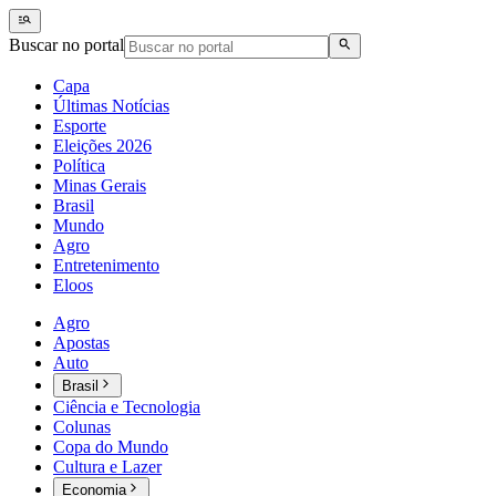
Buscar no portal
Capa
Últimas Notícias
Esporte
Eleições 2026
Política
Minas Gerais
Brasil
Mundo
Agro
Entretenimento
Eloos
Agro
Apostas
Auto
Brasil
Ciência e Tecnologia
Colunas
Copa do Mundo
Cultura e Lazer
Economia