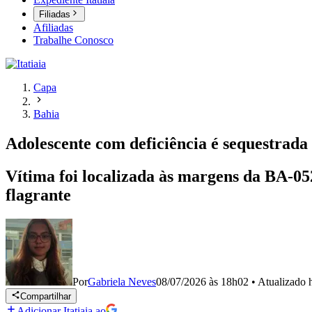
Filiadas
Afiliadas
Trabalhe Conosco
Capa
Bahia
Adolescente com deficiência é sequestrada
Vítima foi localizada às margens da BA-05
flagrante
Por
Gabriela Neves
08/07/2026 às 18h02
•
Atualizado
Compartilhar
Adicionar Itatiaia ao