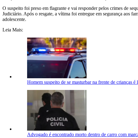
O suspeito foi preso em flagrante e vai responder pelos crimes de se
Judiciário. Após o resgate, a vítima foi entregue em segurança aos fa
adolescente.
Leia Mais:
Homem suspeito de se masturbar na frente de crianças é 
Advogado é encontrado morto dentro de carro com marca