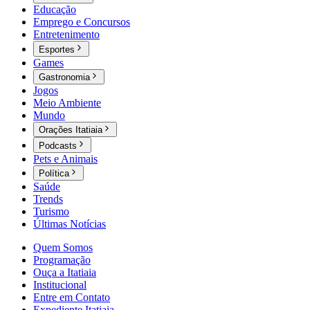
Educação
Emprego e Concursos
Entretenimento
Esportes
Games
Gastronomia
Jogos
Meio Ambiente
Mundo
Orações Itatiaia
Podcasts
Pets e Animais
Política
Saúde
Trends
Turismo
Últimas Notícias
Quem Somos
Programação
Ouça a Itatiaia
Institucional
Entre em Contato
Expediente Itatiaia