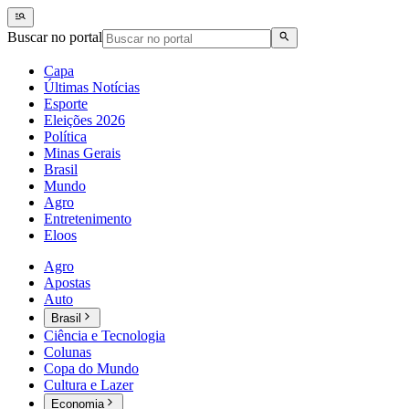
Buscar no portal
Capa
Últimas Notícias
Esporte
Eleições 2026
Política
Minas Gerais
Brasil
Mundo
Agro
Entretenimento
Eloos
Agro
Apostas
Auto
Brasil
Ciência e Tecnologia
Colunas
Copa do Mundo
Cultura e Lazer
Economia