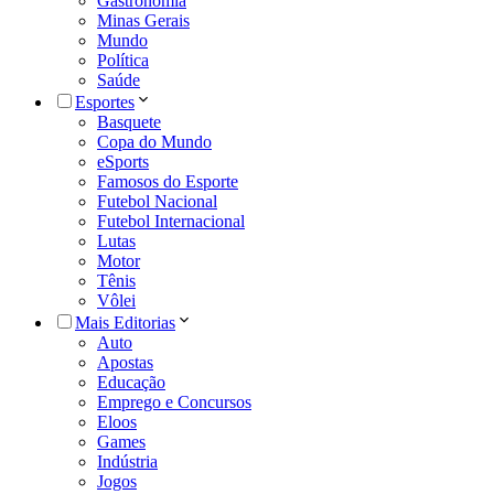
Gastronomia
Minas Gerais
Mundo
Política
Saúde
Esportes
Basquete
Copa do Mundo
eSports
Famosos do Esporte
Futebol Nacional
Futebol Internacional
Lutas
Motor
Tênis
Vôlei
Mais Editorias
Auto
Apostas
Educação
Emprego e Concursos
Eloos
Games
Indústria
Jogos