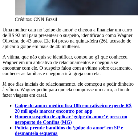
Créditos: CNN Brasil
Uma mulher caiu no 'golpe do amor' e chegou a financiar um carro
de R$ 92 mil para presentear o suspeito, identificado como Wagner
Oliveira, de 43 anos. Ele foi preso na quinta-feira (26), acusado de
aplicar o golpe em mais de 40 mulheres.
A vítima, que não quis se identificar, contou ao g1 que conheceu
Wagner em um aplicativo de relacionamentos e chegou a se
encontrar com ele. O suspeito falou com a vítima sobre casamento,
conhecer as famílias e chegou a ir à igreja com ela.
Já nos dias iniciais do relacionamento, ele começou a pedir dinheiro
à vítima. Wagner pediu para que ela comprasse um carro, a fim de
fazer viagens em casal.
Golpe do amor: médico fica 18h em cativeiro e perde R$
20 mil após marcar encontro por app
Homem suspeito de aplicar ‘golpe do amor’ é preso no
aeroporto de Confins (MG)
Polícia prende bandidos do ‘golpe do amor’ em SP e
desmantela esquema