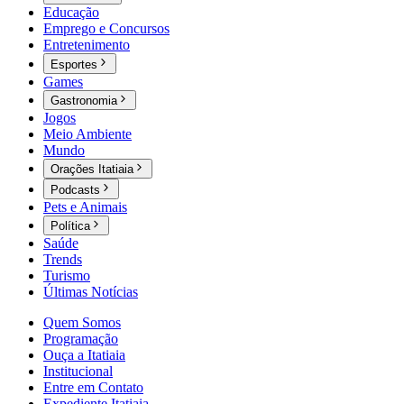
Educação
Emprego e Concursos
Entretenimento
Esportes
Games
Gastronomia
Jogos
Meio Ambiente
Mundo
Orações Itatiaia
Podcasts
Pets e Animais
Política
Saúde
Trends
Turismo
Últimas Notícias
Quem Somos
Programação
Ouça a Itatiaia
Institucional
Entre em Contato
Expediente Itatiaia