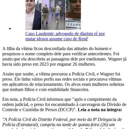
Caso Laudemir: advogado de diarista ré por
matar idosos assume caso de Renê
A filha da vítima ficou desconfiada das atitudes do homem e
pesquisou o nome completo dele para verificar antecedentes. Foi
assim que ela descobriu as passagens dele por estelionato. Wagner já
havia sido preso em 2023 por enganar 26 mulheres.
Assim que soube, a vítima procurou a Polícia Civil, e Wagner foi
preso. Ele tinha vários perfis nas redes sociais e procurava vítimas
em aplicativos de relacionamento. Os alvos eram mulheres solteiras
que tenham filhos e com estabilidade financeira.
Em nota, a Polícia Civil informou que "após o cumprimento da
ordem judicial, o preso foi encaminhado à carceragem da Divisão de
Controle e Custódia de Presos (DCCP)".
Leia a nota na íntegra:
"A Polícia Civil do Distrito Federal, por meio da 8ª Delegacia de
Polícia (Estrutural), cumpriu na tarde de quinta-feira (26) um