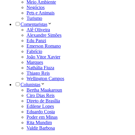
Meio Ambiente
Negócios
Pets e Animais
Turismo
Comentaristas
Alê Oliveira
Alexandre Simões
Edu Panzi
Emerson Romano
Fabrício
João Vitor Xavier
Marques
Nathália Fiuza
Thiago Reis
Wellington Campos
Colunistas
Bertha Maakaroun
Ciro Dias Reis
Direto de Brasília
Edilene Lopes
Eduardo Costa
Poder em Minas
Rita Mundim
Valdir Barbosa