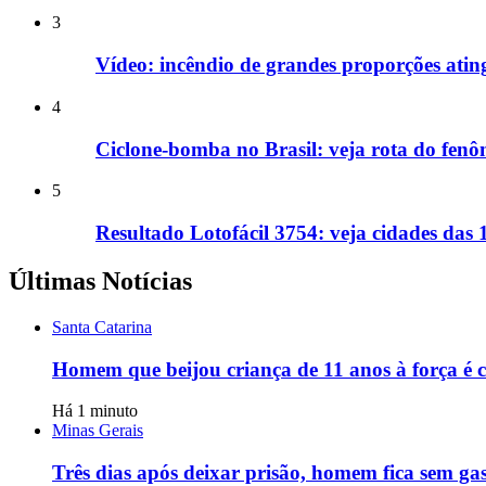
3
Vídeo: incêndio de grandes proporções ati
4
Ciclone-bomba no Brasil: veja rota do fenô
5
Resultado Lotofácil 3754: veja cidades das
Últimas Notícias
Santa Catarina
Homem que beijou criança de 11 anos à força é 
Há 1 minuto
Minas Gerais
Três dias após deixar prisão, homem fica sem ga