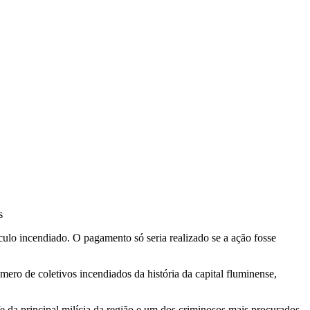
s
ículo incendiado. O pagamento só seria realizado se a ação fosse
ero de coletivos incendiados da história da capital fluminense,
fe da principal milícia da região e um dos criminosos mais procurados