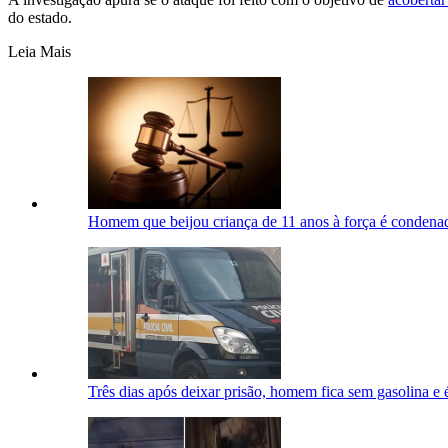
do estado.
Leia Mais
Homem que beijou criança de 11 anos à força é condena
Três dias após deixar prisão, homem fica sem gasolina e