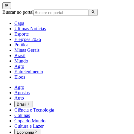
Buscar no portal
Capa
Últimas Notícias
Esporte
Eleições 2026
Política
Minas Gerais
Brasil
Mundo
Agro
Entretenimento
Eloos
Agro
Apostas
Auto
Brasil
Ciência e Tecnologia
Colunas
Copa do Mundo
Cultura e Lazer
Economia