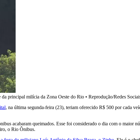
e da principal milícia da Zona Oeste do Rio
•
Reprodução/Redes Sociai
tal
, na última segunda-feira (23), teriam oferecido R$ 500 por cada ve
 ônibus acabaram queimados. Esse foi considerado o dia com o maior núm
iro, o Rio Ônibus.
 a fuga do miliciano Luís Antônio da Silva Braga, o Zinho
. Ele é o che