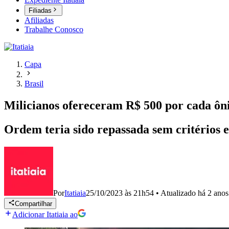
Filiadas
Afiliadas
Trabalhe Conosco
Capa
Brasil
Milicianos ofereceram R$ 500 por cada ôni
Ordem teria sido repassada sem critérios 
Por
Itatiaia
25/10/2023 às 21h54
•
Atualizado
há 2 anos
Compartilhar
Adicionar Itatiaia ao