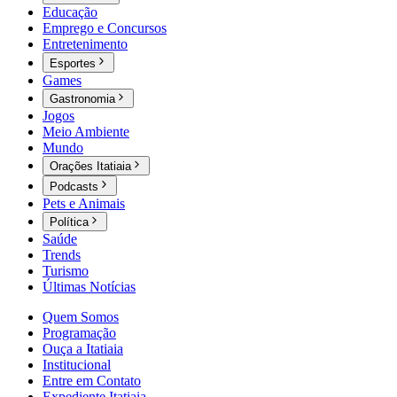
Educação
Emprego e Concursos
Entretenimento
Esportes
Games
Gastronomia
Jogos
Meio Ambiente
Mundo
Orações Itatiaia
Podcasts
Pets e Animais
Política
Saúde
Trends
Turismo
Últimas Notícias
Quem Somos
Programação
Ouça a Itatiaia
Institucional
Entre em Contato
Expediente Itatiaia