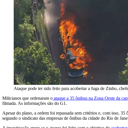
Ataque pode ter sido feito para acobertar a fuga de Zinho, chef
Milicianos que ordenaram o
ataque a 35 ônibus na Zona Oeste da capi
filmada. As informações são do G1.
Apesar do plano, a ordem foi repassada sem critérios e, com isso, 35
segundo o sindicato das empresas de ônibus da cidade do Rio de Jane
A investigação apura se o ataque foi feito com o objetivo de
acobertar