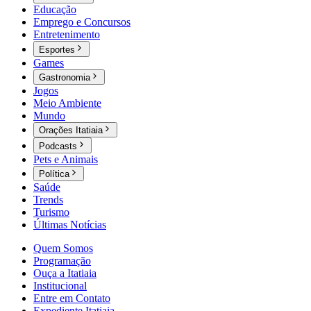
Educação
Emprego e Concursos
Entretenimento
Esportes
Games
Gastronomia
Jogos
Meio Ambiente
Mundo
Orações Itatiaia
Podcasts
Pets e Animais
Política
Saúde
Trends
Turismo
Últimas Notícias
Quem Somos
Programação
Ouça a Itatiaia
Institucional
Entre em Contato
Expediente Itatiaia