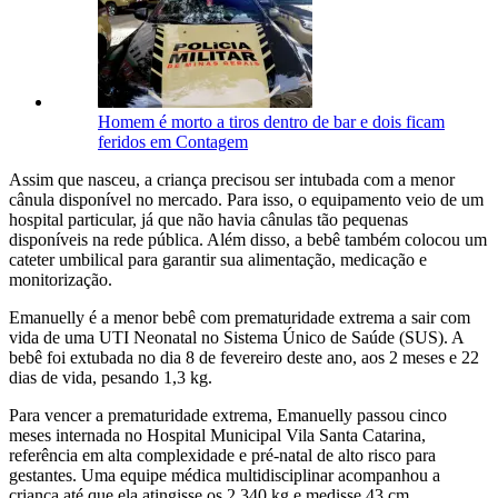
Homem é morto a tiros dentro de bar e dois ficam
feridos em Contagem
Assim que nasceu, a criança precisou ser intubada com a menor
cânula disponível no mercado. Para isso, o equipamento veio de um
hospital particular, já que não havia cânulas tão pequenas
disponíveis na rede pública. Além disso, a bebê também colocou um
cateter umbilical para garantir sua alimentação, medicação e
monitorização.
Emanuelly é a menor bebê com prematuridade extrema a sair com
vida de uma UTI Neonatal no Sistema Único de Saúde (SUS). A
bebê foi extubada no dia 8 de fevereiro deste ano, aos 2 meses e 22
dias de vida, pesando 1,3 kg.
Para vencer a prematuridade extrema, Emanuelly passou cinco
meses internada no Hospital Municipal Vila Santa Catarina,
referência em alta complexidade e pré-natal de alto risco para
gestantes. Uma equipe médica multidisciplinar acompanhou a
criança até que ela atingisse os 2,340 kg e medisse 43 cm.