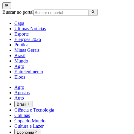
Buscar no portal
Capa
Últimas Notícias
Esporte
Eleições 2026
Política
Minas Gerais
Brasil
Mundo
Agro
Entretenimento
Eloos
Agro
Apostas
Auto
Brasil
Ciência e Tecnologia
Colunas
Copa do Mundo
Cultura e Lazer
Economia