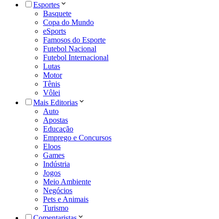
Esportes
Basquete
Copa do Mundo
eSports
Famosos do Esporte
Futebol Nacional
Futebol Internacional
Lutas
Motor
Tênis
Vôlei
Mais Editorias
Auto
Apostas
Educação
Emprego e Concursos
Eloos
Games
Indústria
Jogos
Meio Ambiente
Negócios
Pets e Animais
Turismo
Comentaristas