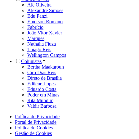
Alê Oliveira
Alexandre Simões
Edu Panzi
Emerson Romano
Fabrício
João Vitor Xavier
Marques
Nathália Fiuza
Thiago Reis
Wellington Campos
Colunistas
Bertha Maakaroun
Ciro Dias Reis
Direto de Brasília
Edilene Lopes
Eduardo Costa
Poder em Minas
Rita Mundim
Valdir Barbosa
Política de Privacidade
Portal de Privacidade
Política de Cookies
Gestão de Cookies