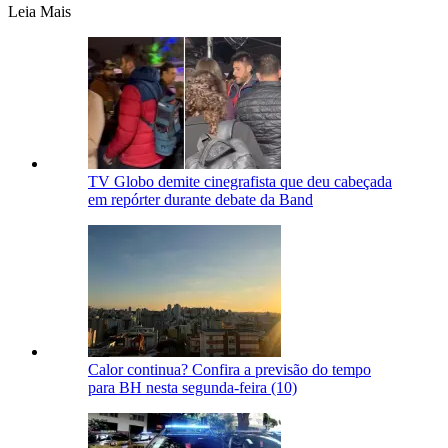
Leia Mais
TV Globo demite cinegrafista que deu cabeçada
em repórter durante debate da Band
Calor continua? Confira a previsão do tempo
para BH nesta segunda-feira (10)