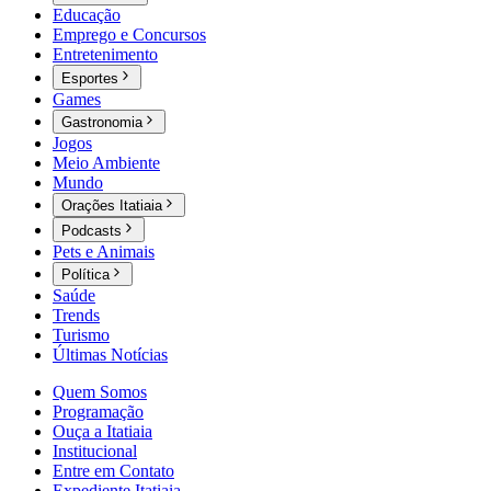
Educação
Emprego e Concursos
Entretenimento
Esportes
Games
Gastronomia
Jogos
Meio Ambiente
Mundo
Orações Itatiaia
Podcasts
Pets e Animais
Política
Saúde
Trends
Turismo
Últimas Notícias
Quem Somos
Programação
Ouça a Itatiaia
Institucional
Entre em Contato
Expediente Itatiaia