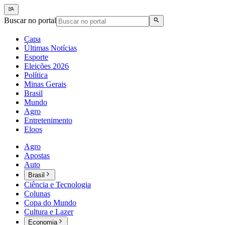
Buscar no portal
Capa
Últimas Notícias
Esporte
Eleições 2026
Política
Minas Gerais
Brasil
Mundo
Agro
Entretenimento
Eloos
Agro
Apostas
Auto
Brasil
Ciência e Tecnologia
Colunas
Copa do Mundo
Cultura e Lazer
Economia