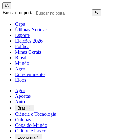
Buscar no portal
Capa
Últimas Notícias
Esporte
Eleições 2026
Política
Minas Gerais
Brasil
Mundo
Agro
Entretenimento
Eloos
Agro
Apostas
Auto
Brasil
Ciência e Tecnologia
Colunas
Copa do Mundo
Cultura e Lazer
Economia