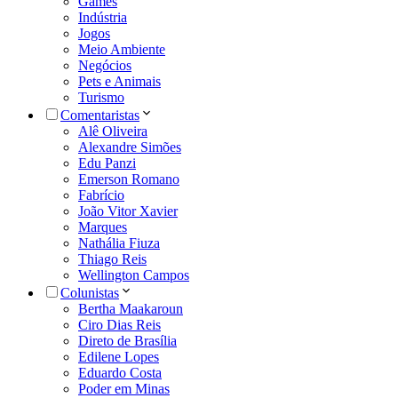
Games
Indústria
Jogos
Meio Ambiente
Negócios
Pets e Animais
Turismo
Comentaristas
Alê Oliveira
Alexandre Simões
Edu Panzi
Emerson Romano
Fabrício
João Vitor Xavier
Marques
Nathália Fiuza
Thiago Reis
Wellington Campos
Colunistas
Bertha Maakaroun
Ciro Dias Reis
Direto de Brasília
Edilene Lopes
Eduardo Costa
Poder em Minas