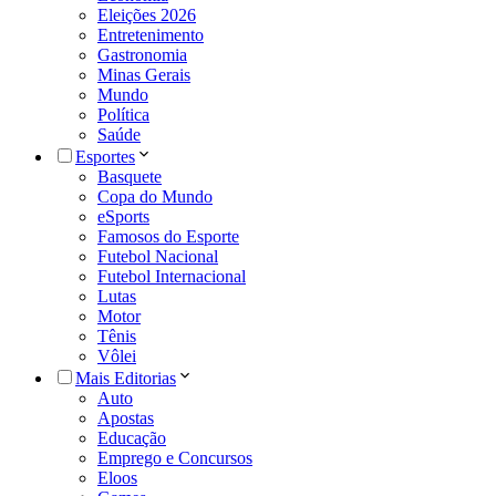
Eleições 2026
Entretenimento
Gastronomia
Minas Gerais
Mundo
Política
Saúde
Esportes
Basquete
Copa do Mundo
eSports
Famosos do Esporte
Futebol Nacional
Futebol Internacional
Lutas
Motor
Tênis
Vôlei
Mais Editorias
Auto
Apostas
Educação
Emprego e Concursos
Eloos