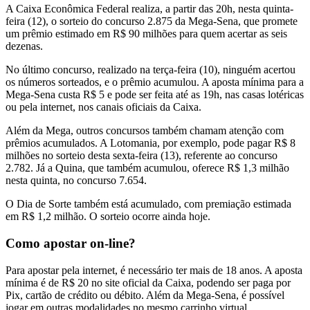
A Caixa Econômica Federal realiza, a partir das 20h, nesta quinta-
feira (12), o sorteio do concurso 2.875 da Mega-Sena, que promete
um prêmio estimado em R$ 90 milhões para quem acertar as seis
dezenas.
No último concurso, realizado na terça-feira (10), ninguém acertou
os números sorteados, e o prêmio acumulou. A aposta mínima para a
Mega-Sena custa R$ 5 e pode ser feita até as 19h, nas casas lotéricas
ou pela internet, nos canais oficiais da Caixa.
Além da Mega, outros concursos também chamam atenção com
prêmios acumulados. A Lotomania, por exemplo, pode pagar R$ 8
milhões no sorteio desta sexta-feira (13), referente ao concurso
2.782. Já a Quina, que também acumulou, oferece R$ 1,3 milhão
nesta quinta, no concurso 7.654.
O Dia de Sorte também está acumulado, com premiação estimada
em R$ 1,2 milhão. O sorteio ocorre ainda hoje.
Como apostar on-line?
Para apostar pela internet, é necessário ter mais de 18 anos. A aposta
mínima é de R$ 20 no site oficial da Caixa, podendo ser paga por
Pix, cartão de crédito ou débito. Além da Mega-Sena, é possível
jogar em outras modalidades no mesmo carrinho virtual.