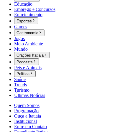
Educação
Emprego e Concursos
Entretenimento
Esportes
Games
Gastronomia
Jogos
Meio Ambiente
Mundo
Orações Itatiaia
Podcasts
Pets e Animais
Política
Saúde
Trends
Turismo
Últimas Notícias
Quem Somos
Programação
Ouça a Itatiaia
Institucional
Entre em Contato
Expediente Itatiaia