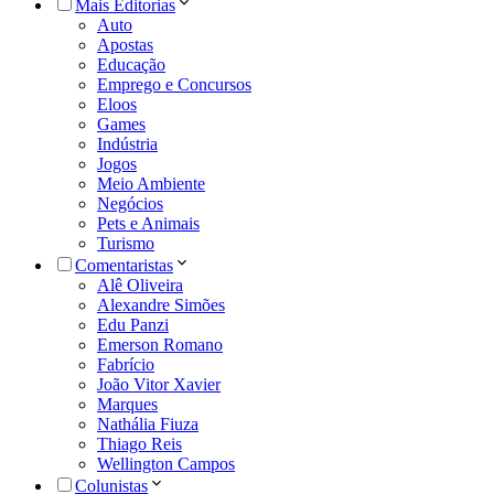
Mais Editorias
Auto
Apostas
Educação
Emprego e Concursos
Eloos
Games
Indústria
Jogos
Meio Ambiente
Negócios
Pets e Animais
Turismo
Comentaristas
Alê Oliveira
Alexandre Simões
Edu Panzi
Emerson Romano
Fabrício
João Vitor Xavier
Marques
Nathália Fiuza
Thiago Reis
Wellington Campos
Colunistas