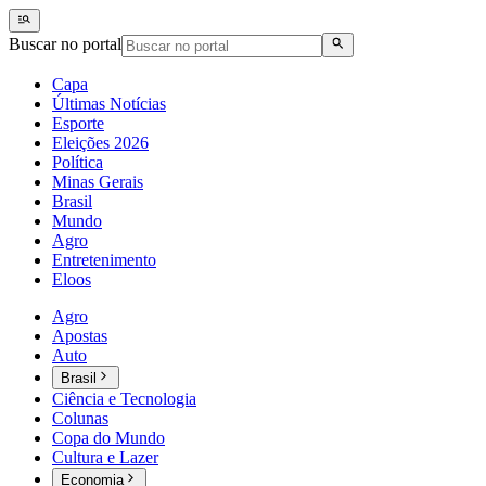
Buscar no portal
Capa
Últimas Notícias
Esporte
Eleições 2026
Política
Minas Gerais
Brasil
Mundo
Agro
Entretenimento
Eloos
Agro
Apostas
Auto
Brasil
Ciência e Tecnologia
Colunas
Copa do Mundo
Cultura e Lazer
Economia