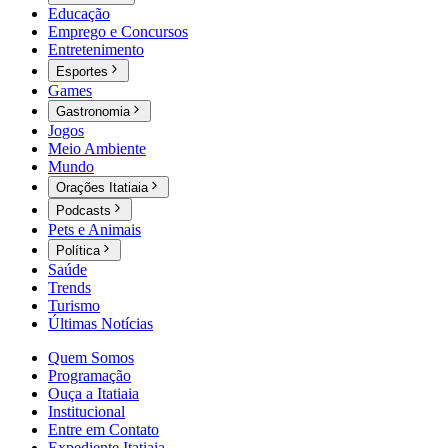
Educação
Emprego e Concursos
Entretenimento
Esportes
Games
Gastronomia
Jogos
Meio Ambiente
Mundo
Orações Itatiaia
Podcasts
Pets e Animais
Política
Saúde
Trends
Turismo
Últimas Notícias
Quem Somos
Programação
Ouça a Itatiaia
Institucional
Entre em Contato
Expediente Itatiaia