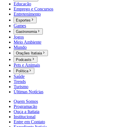
Educação
Emprego e Concursos
Entretenimento
Esportes
Games
Gastronomia
Jogos
Meio Ambiente
Mundo
Orações Itatiaia
Podcasts
Pets e Animais
Política
Saúde
Trends
Turismo
Últimas Notícias
Quem Somos
Programação
Ouça a Itatiaia
Institucional
Entre em Contato
Expediente Itatiaia