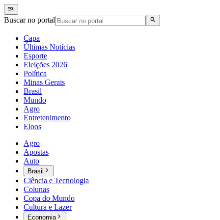
Buscar no portal
Capa
Últimas Notícias
Esporte
Eleições 2026
Política
Minas Gerais
Brasil
Mundo
Agro
Entretenimento
Eloos
Agro
Apostas
Auto
Brasil
Ciência e Tecnologia
Colunas
Copa do Mundo
Cultura e Lazer
Economia