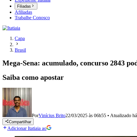
Filiadas
Afiliadas
Trabalhe Conosco
Capa
Brasil
Mega-Sena: acumulado, concurso 2843 pod
Saiba como apostar
Por
Vinícius Brito
22/03/2025 às 06h55
•
Atualizado
há
Compartilhar
Adicionar Itatiaia ao