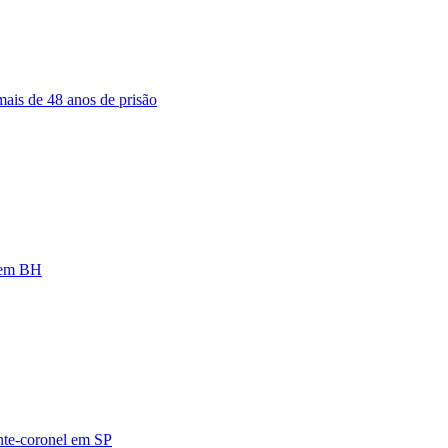
ais de 48 anos de prisão
a em BH
ente-coronel em SP