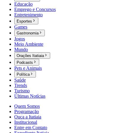
Educação
Emprego e Concursos
Entretenimento
Esportes
Games
Gastronomia
Jogos
Meio Ambiente
Mundo
Orações Itatiaia
Podcasts
Pets e Animais
Política
Saúde
Trends
Turismo
Últimas Notícias
Quem Somos
Programação
Ouça a Itatiaia
Institucional
Entre em Contato
Expediente Itatiaia