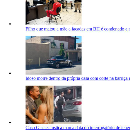
Filho que matou a mãe a facadas em BH é condenado a m
Idoso morre dentro da própria casa com corte na barrig
Caso Gisele: Justiça marca data do interrogatório de ten