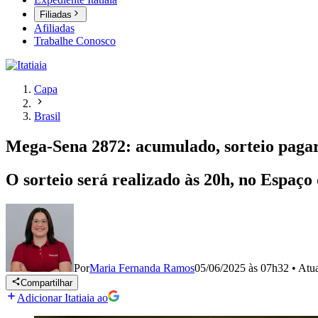
Filiadas
Afiliadas
Trabalhe Conosco
Capa
Brasil
Mega-Sena 2872: acumulado, sorteio pagar
O sorteio será realizado às 20h, no Espaço
Por
Maria Fernanda Ramos
05/06/2025 às 07h32
•
Atu
Compartilhar
Adicionar Itatiaia ao