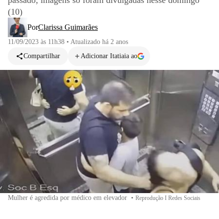
passado; imagens só foram divulgadas nesse domingo
(10)
Por
Clarissa Guimarães
11/09/2023 às 11h38
•
Atualizado
há 2 anos
Compartilhar
Adicionar Itatiaia ao
Mulher é agredida por médico em elevador
•
Reprodução I Redes Sociais