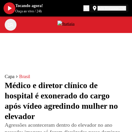
Tocando agora!
Belo Horizonte
Ouça ao vivo
/
24h
Capa
Brasil
Médico e diretor clínico de
hospital é exonerado do cargo
após vídeo agredindo mulher no
elevador
Agressões aconteceram dentro do elevador no ano