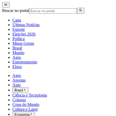
Buscar no portal
Capa
Últimas Notícias
Esporte
Eleições 2026
Política
Minas Gerais
Brasil
Mundo
Agro
Entretenimento
Eloos
Agro
Apostas
Auto
Brasil
Ciência e Tecnologia
Colunas
Copa do Mundo
Cultura e Lazer
Economia