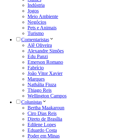
Indústria
Jogos
Meio Ambiente
Negócios
Pets e Animais
Turismo
Comentaristas
Alê Oliveira
Alexandre Simões
Edu Panzi
Emerson Romano
Fabrício
João Vitor Xavier
Marques
Nathália Fiuza
Thiago Reis
Wellington Campos
Colunistas
Bertha Maakaroun
Ciro Dias Reis
Direto de Brasília
Edilene Lopes
Eduardo Costa
Poder em Minas