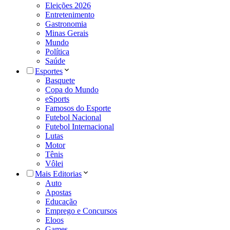
Eleições 2026
Entretenimento
Gastronomia
Minas Gerais
Mundo
Política
Saúde
Esportes
Basquete
Copa do Mundo
eSports
Famosos do Esporte
Futebol Nacional
Futebol Internacional
Lutas
Motor
Tênis
Vôlei
Mais Editorias
Auto
Apostas
Educação
Emprego e Concursos
Eloos
Games