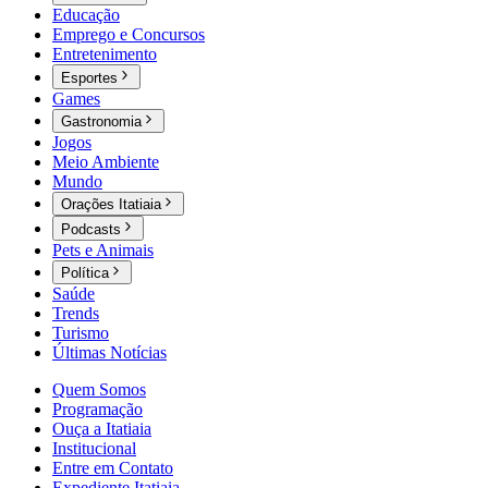
Educação
Emprego e Concursos
Entretenimento
Esportes
Games
Gastronomia
Jogos
Meio Ambiente
Mundo
Orações Itatiaia
Podcasts
Pets e Animais
Política
Saúde
Trends
Turismo
Últimas Notícias
Quem Somos
Programação
Ouça a Itatiaia
Institucional
Entre em Contato
Expediente Itatiaia