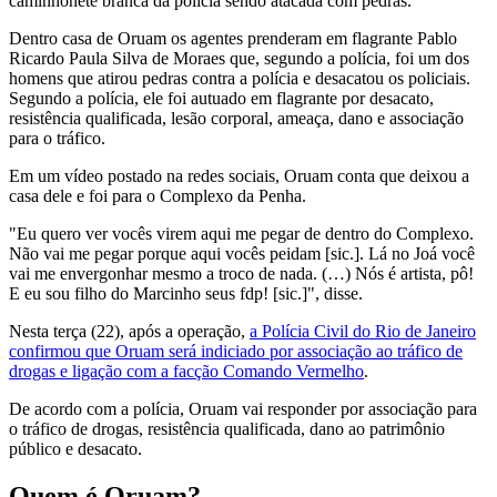
caminhonete branca da polícia sendo atacada com pedras.
Dentro casa de Oruam os agentes prenderam em flagrante Pablo
Ricardo Paula Silva de Moraes que, segundo a polícia, foi um dos
homens que atirou pedras contra a polícia e desacatou os policiais.
Segundo a polícia, ele foi autuado em flagrante por desacato,
resistência qualificada, lesão corporal, ameaça, dano e associação
para o tráfico.
Em um vídeo postado na redes sociais, Oruam conta que deixou a
casa dele e foi para o Complexo da Penha.
"Eu quero ver vocês virem aqui me pegar de dentro do Complexo.
Não vai me pegar porque aqui vocês peidam [sic.]. Lá no Joá você
vai me envergonhar mesmo a troco de nada. (…) Nós é artista, pô!
E eu sou filho do Marcinho seus fdp! [sic.]", disse.
Nesta terça (22), após a operação,
a Polícia Civil do Rio de Janeiro
confirmou que Oruam será indiciado por associação ao tráfico de
drogas e ligação com a facção Comando Vermelho
.
De acordo com a polícia, Oruam vai responder por associação para
o tráfico de drogas, resistência qualificada, dano ao patrimônio
público e desacato.
Quem é Oruam?