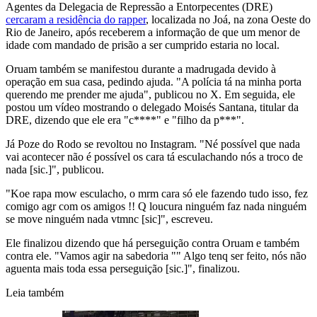
Agentes da Delegacia de Repressão a Entorpecentes (DRE)
cercaram a residência do rapper
, localizada no Joá, na zona Oeste do
Rio de Janeiro, após receberem a informação de que um menor de
idade com mandado de prisão a ser cumprido estaria no local.
Oruam também se manifestou durante a madrugada devido à
operação em sua casa, pedindo ajuda. "A polícia tá na minha porta
querendo me prender me ajuda", publicou no X. Em seguida, ele
postou um vídeo mostrando o delegado Moisés Santana, titular da
DRE, dizendo que ele era "c****" e "filho da p***".
Já Poze do Rodo se revoltou no Instagram. "Né possível que nada
vai acontecer não é possível os cara tá esculachando nós a troco de
nada [sic.]", publicou.
"Koe rapa mow esculacho, o mrm cara só ele fazendo tudo isso, fez
comigo agr com os amigos !! Q loucura ninguém faz nada ninguém
se move ninguém nada vtmnc [sic]", escreveu.
Ele finalizou dizendo que há perseguição contra Oruam e também
contra ele. "Vamos agir na sabedoria "" Algo tenq ser feito, nós não
aguenta mais toda essa perseguição [sic.]", finalizou.
Leia também